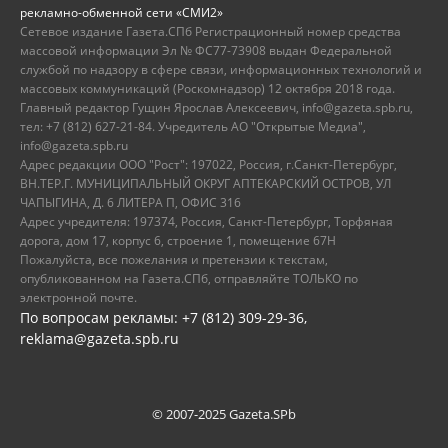
рекламно-обменной сети «СМИ2»
Сетевое издание Газета.СПб Регистрационный номер средства
массовой информации Эл № ФС77-73908 выдан Федеральной
службой по надзору в сфере связи, информационных технологий и
массовых коммуникаций (Роскомнадзор) 12 октября 2018 года.
Главный редактор Гущин Ярослав Алексеевич, info@gazeta.spb.ru,
тел: +7 (812) 627-21-84. Учредитель АО "Открытые Медиа",
info@gazeta.spb.ru
Адрес редакции ООО "Рост": 197022, Россия, г.Санкт-Петербург,
ВН.ТЕР.Г. МУНИЦИПАЛЬНЫЙ ОКРУГ АПТЕКАРСКИЙ ОСТРОВ, УЛ
ЧАПЫГИНА, Д. 6 ЛИТЕРА П, ОФИС 316
Адрес учредителя: 197374, Россия, Санкт-Петербург, Торфяная
дорога, дом 17, корпус 6, строение 1, помещение 67Н
Пожалуйста, все пожелания и претензии к текстам,
опубликованном на Газета.СПб, отправляйте ТОЛЬКО по
электронной почте.
По вопросам рекламы: +7 (812) 309-29-36,
reklama@gazeta.spb.ru
© 2007-2025 Gazeta.SPb