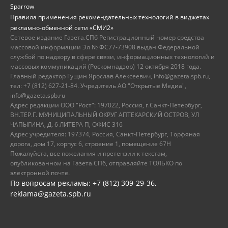
Sparrow
Правила применения рекомендательных технологий в виджетах
рекламно-обменной сети «СМИ2»
Сетевое издание Газета.СПб Регистрационный номер средства
массовой информации Эл № ФС77-73908 выдан Федеральной
службой по надзору в сфере связи, информационных технологий и
массовых коммуникаций (Роскомнадзор) 12 октября 2018 года.
Главный редактор Гущин Ярослав Алексеевич, info@gazeta.spb.ru,
тел: +7 (812) 627-21-84. Учредитель АО "Открытые Медиа",
info@gazeta.spb.ru
Адрес редакции ООО "Рост": 197022, Россия, г.Санкт-Петербург,
ВН.ТЕР.Г. МУНИЦИПАЛЬНЫЙ ОКРУГ АПТЕКАРСКИЙ ОСТРОВ, УЛ
ЧАПЫГИНА, Д. 6 ЛИТЕРА П, ОФИС 316
Адрес учредителя: 197374, Россия, Санкт-Петербург, Торфяная
дорога, дом 17, корпус 6, строение 1, помещение 67Н
Пожалуйста, все пожелания и претензии к текстам,
опубликованном на Газета.СПб, отправляйте ТОЛЬКО по
электронной почте.
По вопросам рекламы: +7 (812) 309-29-36,
reklama@gazeta.spb.ru