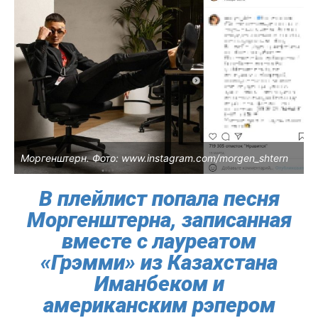
Моргенштерн. Фото: www.instagram.com/morgen_shtern
В плейлист попала песня
Моргенштерна, записанная
вместе с лауреатом
«Грэмми» из Казахстана
Иманбеком и
американским рэпером