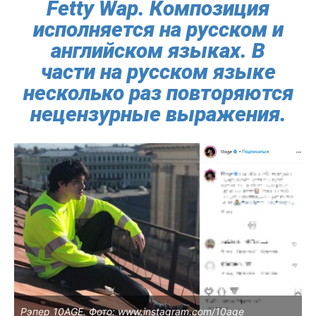
Fetty Wap. Композиция
исполняется на русском и
английском языках. В
части на русском языке
несколько раз повторяются
нецензурные выражения.
Рэпер 10AGE. Фото: www.instagram.com/10age