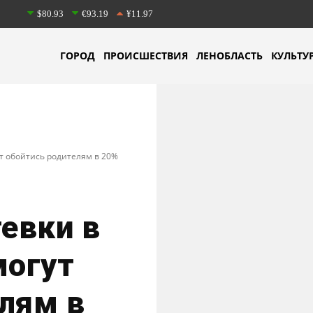
$80.93
€93.19
¥11.97
ГОРОД
ПРОИСШЕСТВИЯ
ЛЕНОБЛАСТЬ
КУЛЬТУ
ут обойтись родителям в 20%
тевки в
могут
лям в