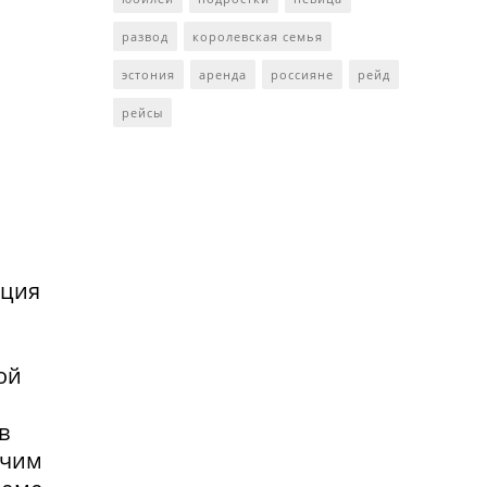
развод
королевская семья
эстония
аренда
россияне
рейд
рейсы
нция
ой
в
очим