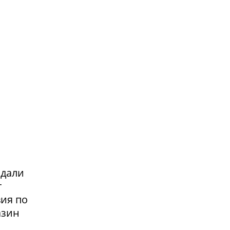
адали
т
вия по
азин