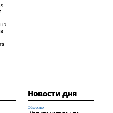
их
я
 на
 в
та
Новости дня
Общество