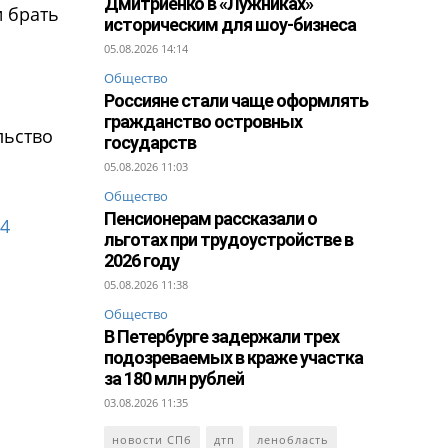
Дмитриенко в «Лужниках»
и брать
историческим для шоу-бизнеса
05.08.2026 14:14
Общество
Россияне стали чаще оформлять
гражданство островных
льство
государств
05.08.2026 11:03
Общество
Пенсионерам рассказали о
 4
льготах при трудоустройстве в
2026 году
05.08.2026 11:38
Общество
В Петербурге задержали трех
подозреваемых в краже участка
за 180 млн рублей
03.08.2026 11:35
новости СПб
дтп
ленобласть