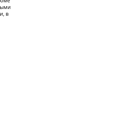
зюме
выми
и, в