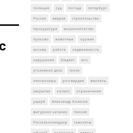
полиция
суд
погода
петербург
Россия
авария
строительство
прокуратура
мошенничество
пулково
животные
оружие
с
москва
работа
недвижимость
нарушения
бюджет
мчс
уголовное дело
тепло
пенсионеры
росгвардия
выплаты
закрытие
космос
ограничения
ущерб
Александр Колесов
фигурное катание
пенсия
Россельхознадзор
самолеты
юбилей
подростки
певица