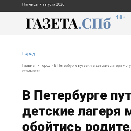
Пятница, 7 августа 2026
18+
Город
Главная
Город
В Петербурге путевки в детские лагеря мог
стоимости
В Петербурге пу
детские лагеря 
обойтись родите