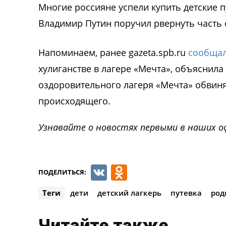
Многие россияне успели купить детские 
Владимир Путин поручил рвернуть часть с
Напоминаем, ранее gazeta.spb.ru
сообща
хулиганстве в лагере «Мечта», объяснила
оздоровительного лагеря «Мечта» обвиняе
происходящего.
Узнавайте о новостях первыми в наших о
VK
Odnoklassnik
ПОДЕЛИТЬСЯ:
Теги
дети
детский лагкерь
путевка
род
Читайте также