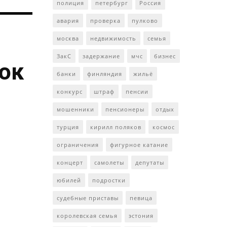
полиция
петербург
Россия
авария
проверка
пулково
москва
недвижимость
семья
ЗакС
задержание
мчс
бизнес
ток
банки
финляндия
жильё
конкурс
штраф
пенсии
мошенники
пенсионеры
отдых
турция
кирилл поляков
космос
ограничения
фигурное катание
концерт
самолеты
депутаты
юбилей
подростки
судебные приставы
певица
королевская семья
эстония