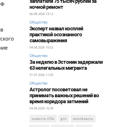
заплатили 75 тысяч рублей за
РФ
ночной ремонт
06.08.2026 13:12
Общество
Эксперт назвал косплей
 в
практикой осознанного
тского
самовыражения
ние
04.08.2026 16:52
Общество
За неделю в Эстонии задержали
63 нелегальных мигранта
31.07.2026 11:05
Общество
Астролог посоветовал не
принимать важных решений во
время коридора затмений
04.08.2026 16:39
новости СПб
дтп
ленобласть