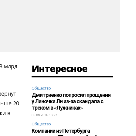
Интересное
 3 млрд
Общество
вернут
Дмитриенко попросил прощения
у Линочки Ли из-за скандала с
льше 20
треком в «Лужниках»
ки в
05.08.2026 13:22
Общество
Компании из Петербурга