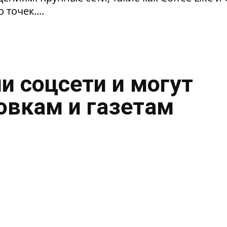
 точек....
и соцсети и могут
овкам и газетам