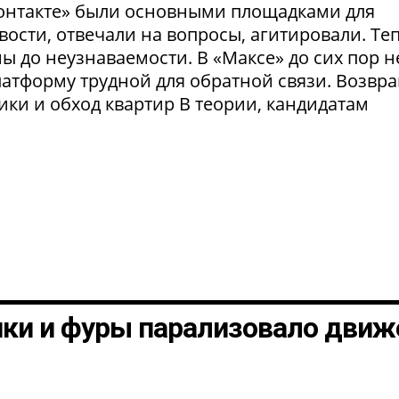
Контакте» были основными площадками для
ости, отвечали на вопросы, агитировали. Те
 до неузнаваемости. В «Максе» до сих пор н
латформу трудной для обратной связи. Возвр
рики и обход квартир В теории, кандидатам
шки и фуры парализовало движ