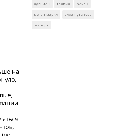
аукцион
травма
рейсы
меган маркл
алла пугачева
эксперт
ьше на
онуло,
вые,
мпании
ы
ляться
нтов,
 One