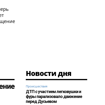
перь
ет
ащение
Новости дня
ение
Происшествия
ДТП с участием легковушки и
фуры парализовало движение
перед Дусьевом