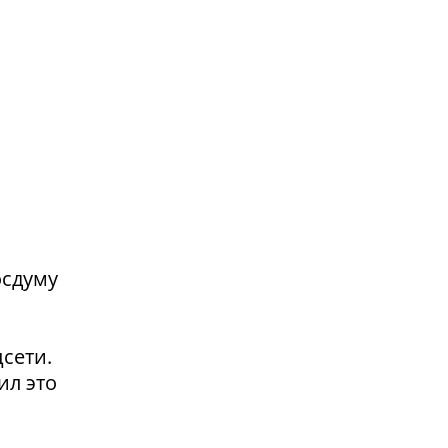
осдуму
сети.
ил это