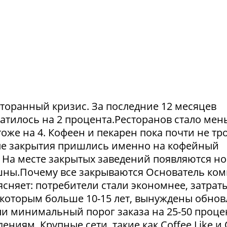
сторанный кризис. За последние 12 месяцев
атилось на 2 процента.Ресторанов стало мен
тоже на 4. Кофеен и пекарен пока почти не тр
ые закрытия пришлись именно на кофейный
. На месте закрытых заведений появляются но
пешны.Почему все закрываются Основатель ко
сняет: потребители стали экономнее, затрат
 которым больше 10-15 лет, вынуждены обнов
и минимальный порог заказа на 25-50 проце
ниям. Крупные сети, такие как Coffee Like и