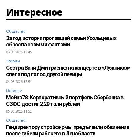
Интересное
Общество
За год история пропавшей семьи Усольцевых
обросла новыми фактами
03.08.2026 12:45
Звезды
Сестра Вани Дмитриенко на концерте в «Лужниках»
спела под голос другой певицы
04.08.2026 15:54
Новости
Мойка78: Корпоративный портфель Сбербанка в
СЗФО достиг 2,29 трлн рублей
05.08.2026 11:52
Общество
Гендиректору стройфирмы предъявили обвинение
после гибели рабочего в Ленобласти