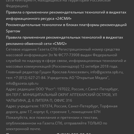
сети «Интернет», находящихся на территории Российской
Федерации).
Правила о применении рекомендательных технологий в виджетах
информационного ресурса «24СМИ»
Рекомендательные технологии в блоках платформы рекомендаций
Sparrow
Правила применения рекомендательных технологий в виджетах
рекламно-обменной сети «СМИ2»
Сетевое издание Газета.СПб Регистрационный номер средства
массовой информации Эл № ФС77-73908 выдан Федеральной
службой по надзору в сфере связи, информационных технологий и
массовых коммуникаций (Роскомнадзор) 12 октября 2018 года.
Главный редактор Гущин Ярослав Алексеевич, info@gazeta.spb.ru,
тел: +7 (812) 627-21-84. Учредитель АО "Открытые Медиа",
info@gazeta.spb.ru
Адрес редакции ООО "Рост": 197022, Россия, г.Санкт-Петербург,
ВН.ТЕР.Г. МУНИЦИПАЛЬНЫЙ ОКРУГ АПТЕКАРСКИЙ ОСТРОВ, УЛ
ЧАПЫГИНА, Д. 6 ЛИТЕРА П, ОФИС 316
Адрес учредителя: 197374, Россия, Санкт-Петербург, Торфяная
дорога, дом 17, корпус 6, строение 1, помещение 67Н
Пожалуйста, все пожелания и претензии к текстам,
опубликованном на Газета.СПб, отправляйте ТОЛЬКО по
электронной почте.