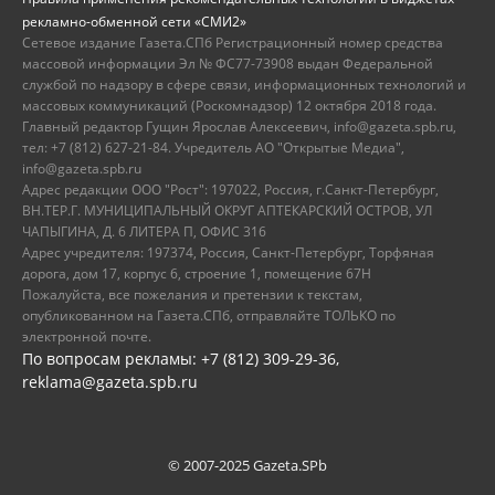
рекламно-обменной сети «СМИ2»
Сетевое издание Газета.СПб Регистрационный номер средства
массовой информации Эл № ФС77-73908 выдан Федеральной
службой по надзору в сфере связи, информационных технологий и
массовых коммуникаций (Роскомнадзор) 12 октября 2018 года.
Главный редактор Гущин Ярослав Алексеевич, info@gazeta.spb.ru,
тел: +7 (812) 627-21-84. Учредитель АО "Открытые Медиа",
info@gazeta.spb.ru
Адрес редакции ООО "Рост": 197022, Россия, г.Санкт-Петербург,
ВН.ТЕР.Г. МУНИЦИПАЛЬНЫЙ ОКРУГ АПТЕКАРСКИЙ ОСТРОВ, УЛ
ЧАПЫГИНА, Д. 6 ЛИТЕРА П, ОФИС 316
Адрес учредителя: 197374, Россия, Санкт-Петербург, Торфяная
дорога, дом 17, корпус 6, строение 1, помещение 67Н
Пожалуйста, все пожелания и претензии к текстам,
опубликованном на Газета.СПб, отправляйте ТОЛЬКО по
электронной почте.
По вопросам рекламы: +7 (812) 309-29-36,
reklama@gazeta.spb.ru
© 2007-2025 Gazeta.SPb