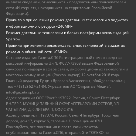
анализа сведений, относящихся к предпочтениям пользователей
сети «Интернет», находящихся на территории Российской
Федерации).
Правила о применении рекомендательных технологий в виджетах
информационного ресурса «24СМИ»
Рекомендательные технологии в блоках платформы рекомендаций
Sparrow
Правила применения рекомендательных технологий в виджетах
рекламно-обменной сети «СМИ2»
Сетевое издание Газета.СПб Регистрационный номер средства
массовой информации Эл № ФС77-73908 выдан Федеральной
службой по надзору в сфере связи, информационных технологий и
массовых коммуникаций (Роскомнадзор) 12 октября 2018 года.
Главный редактор Гущин Ярослав Алексеевич, info@gazeta.spb.ru,
тел: +7 (812) 627-21-84. Учредитель АО "Открытые Медиа",
info@gazeta.spb.ru
Адрес редакции ООО "Рост": 197022, Россия, г.Санкт-Петербург,
ВН.ТЕР.Г. МУНИЦИПАЛЬНЫЙ ОКРУГ АПТЕКАРСКИЙ ОСТРОВ, УЛ
ЧАПЫГИНА, Д. 6 ЛИТЕРА П, ОФИС 316
Адрес учредителя: 197374, Россия, Санкт-Петербург, Торфяная
дорога, дом 17, корпус 6, строение 1, помещение 67Н
Пожалуйста, все пожелания и претензии к текстам,
опубликованном на Газета.СПб, отправляйте ТОЛЬКО по