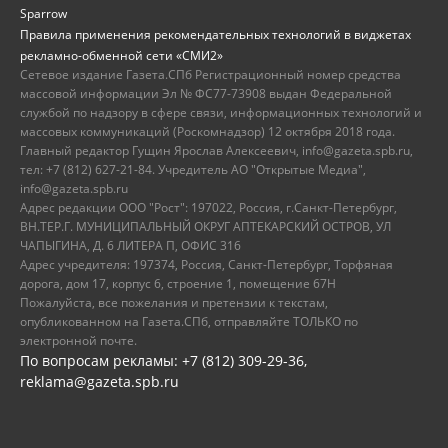
Sparrow
Правила применения рекомендательных технологий в виджетах
рекламно-обменной сети «СМИ2»
Сетевое издание Газета.СПб Регистрационный номер средства
массовой информации Эл № ФС77-73908 выдан Федеральной
службой по надзору в сфере связи, информационных технологий и
массовых коммуникаций (Роскомнадзор) 12 октября 2018 года.
Главный редактор Гущин Ярослав Алексеевич, info@gazeta.spb.ru,
тел: +7 (812) 627-21-84. Учредитель АО "Открытые Медиа",
info@gazeta.spb.ru
Адрес редакции ООО "Рост": 197022, Россия, г.Санкт-Петербург,
ВН.ТЕР.Г. МУНИЦИПАЛЬНЫЙ ОКРУГ АПТЕКАРСКИЙ ОСТРОВ, УЛ
ЧАПЫГИНА, Д. 6 ЛИТЕРА П, ОФИС 316
Адрес учредителя: 197374, Россия, Санкт-Петербург, Торфяная
дорога, дом 17, корпус 6, строение 1, помещение 67Н
Пожалуйста, все пожелания и претензии к текстам,
опубликованном на Газета.СПб, отправляйте ТОЛЬКО по
электронной почте.
По вопросам рекламы: +7 (812) 309-29-36,
reklama@gazeta.spb.ru