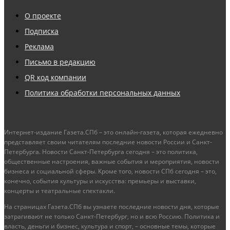
О проекте
Подписка
Реклама
Письмо в редакцию
QR код компании
Политика обработки персональных данных
Интернет-издание Газета.СПб – это онлайн-газета, которая ежедневно
представляет своим читателям последние новости России и Санкт-
Петербурга. Новости Санкт-Петербурга сегодня – это политика,
общественные настроения, важные события и мероприятия, новости
бизнеса и социальной сферы. Кроме того, новости СПб сегодня – это,
конечно, события культуры и искусства: премьеры и выставки,
концерты и театральные спектакли.
На страницах Газета.СПб вы узнаете последние новости дня, которые
затрагивают не только Санкт-Петербург, но и всю Россию. Политика и
власть, деньги и бизнес, культура и спорт, – основные темы, которые