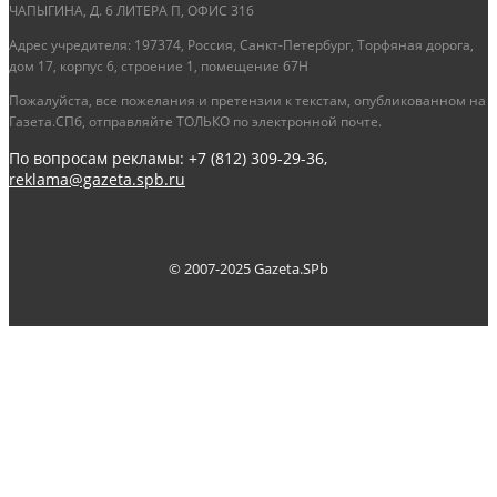
ЧАПЫГИНА, Д. 6 ЛИТЕРА П, ОФИС 316
Адрес учредителя: 197374, Россия, Санкт-Петербург, Торфяная дорога,
дом 17, корпус 6, строение 1, помещение 67Н
Пожалуйста, все пожелания и претензии к текстам, опубликованном на
Газета.СПб, отправляйте ТОЛЬКО по электронной почте.
По вопросам рекламы: +7 (812) 309-29-36,
reklama@gazeta.spb.ru
© 2007-2025 Gazeta.SPb