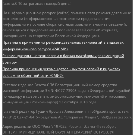
Газета.СПб затрагивает каждый день!
На информационном ресурсе (сайте) применяются рекомендательные
технологии (информационные технологии предоставления
информации на основе сбора, систематизации и анализа сведений,
относящихся к предпочтениям пользователей сети «Интернет»,
находящихся на территории Российской Федерации).
Правила о применении рекомендательных технологий в виджетах
информационного ресурса «24СМИ»
Рекомендательные технологии в блоках платформы рекомендаций
Sparrow
Правила применения рекомендательных технологий в виджетах
рекламно-обменной сети «СМИ2»
Сетевое издание Газета.СПб Регистрационный номер средства
массовой информации Эл № ФС77-73908 выдан Федеральной службой
по надзору в сфере связи, информационных технологий и массовых
коммуникаций (Роскомнадзор) 12 октября 2018 года.
Главный редактор Гущин Ярослав Алексеевич, info@gazeta.spb.ru, тел:
+7 (812) 627-21-84. Учредитель АО "Открытые Медиа", info@gazeta.spb.ru
Адрес редакции ООО "Рост": 197022, Россия, г.Санкт-Петербург,
ВН.ТЕР.Г. МУНИЦИПАЛЬНЫЙ ОКРУГ АПТЕКАРСКИЙ ОСТРОВ, УЛ