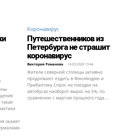
Коронавирус
ки
Путешественников из
Петербурга не страшит
коронавирус
Виктория Романова
-
14.03.2020 13:44
Жители северной столицы активно
продолжают ездить в Финляндию и
0
Прибалтику.Спрос на поездки на
ены
автобусах наоборот вырос на 5%, по
ещения
сравнению с мартом прошлого года....
 такая
лактики
ия окажет
ериалами.