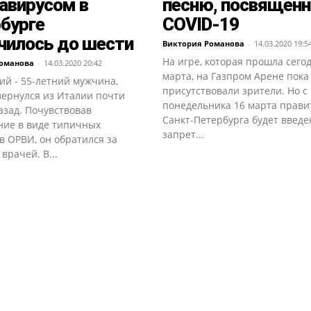
авирусом в
песню, посвящен
бурге
COVID-19
чилось до шести
Виктория Романова
-
14.03.2020 19:5
На игре, которая прошла сегод
Романова
-
14.03.2020 20:42
марта, на Газпром Арене пока
ий - 55-летний мужчина,
присутствовали зрители. Но с
вернулся из Италии почти
понедельника 16 марта прави
азад. Почувствовав
Санкт-Петербурга будет введе
ние в виде типичных
запрет...
в ОРВИ, он обратился за
рачей. В...