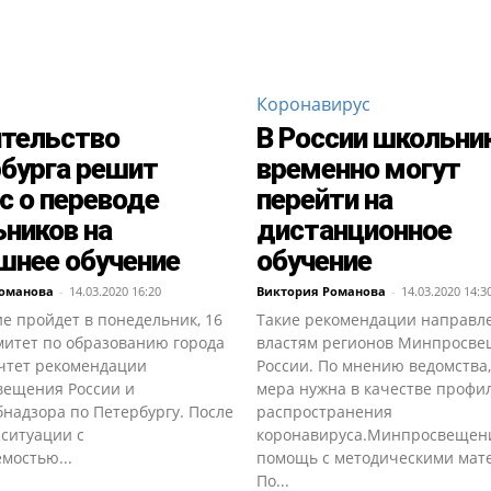
Коронавирус
тельство
В России школьни
бурга решит
временно могут
с о переводе
перейти на
ников на
дистанционное
нее обучение
обучение
Романова
-
14.03.2020 16:20
Виктория Романова
-
14.03.2020 14:3
е пройдет в понедельник, 16
Такие рекомендации направл
митет по образованию города
властям регионов Минпросв
учтет рекомендации
России. По мнению ведомства,
ещения России и
мера нужна в качестве профи
надзора по Петербургу. После
распространения
 ситуации с
коронавируса.Минпросвещен
мостью...
помощь с методическими мат
По...