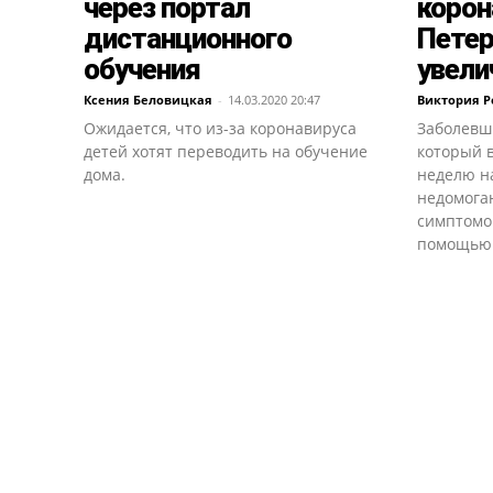
через портал
корон
дистанционного
Петер
обучения
увели
Ксения Беловицкая
-
14.03.2020 20:47
Виктория 
Ожидается, что из-за коронавируса
Заболевш
детей хотят переводить на обучение
который 
дома.
неделю н
недомога
симптомо
помощью в