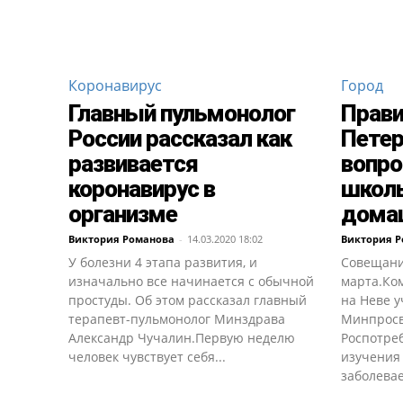
Коронавирус
Город
Главный пульмонолог
Прави
России рассказал как
Петер
развивается
вопро
коронавирус в
школь
организме
домаш
Виктория Романова
-
14.03.2020 18:02
Виктория 
У болезни 4 этапа развития, и
Совещани
изначально все начинается с обычной
марта.Ко
простуды. Об этом рассказал главный
на Неве 
терапевт-пульмонолог Минздрава
Минпросв
Александр Чучалин.Первую неделю
Роспотреб
человек чувствует себя...
изучения
заболевае