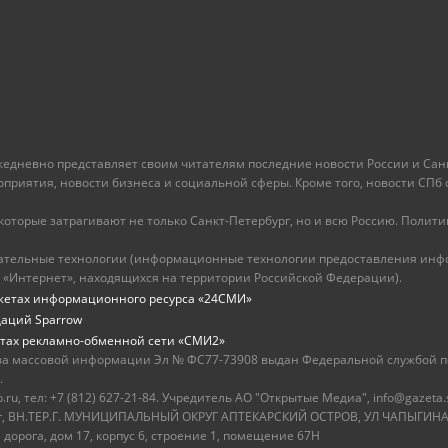
ежедневно представляет своим читателям последние новости России и Санк
иятия, новости бизнеса и социальной сферы. Кроме того, новости СПб сег
оторые затрагивают не только Санкт-Петербург, но и всю Россию. Политика
ательные технологии (информационные технологии предоставления инфо
 «Интернет», находящихся на территории Российской Федерации).
жетах информационного ресурса «24СМИ»
даций Sparrow
тах рекламно-обменной сети «СМИ2»
ва массовой информации Эл № ФС77-73908 выдан Федеральной службой по
.
u, тел: +7 (812) 627-21-84. Учредитель АО "Открытые Медиа", info@gazeta.
бург, ВН.ТЕР.Г. МУНИЦИПАЛЬНЫЙ ОКРУГ АПТЕКАРСКИЙ ОСТРОВ, УЛ ЧАПЫГИНА,
 дорога, дом 17, корпус 6, строение 1, помещение 67Н