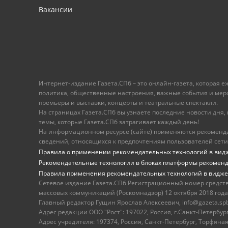
Вакансии
Интернет-издание Газета.СПб – это онлайн-газета, которая 
политика, общественные настроения, важные события и меропр
премьеры и выставки, концерты и театральные спектакли.
На страницах Газета.СПб вы узнаете последние новости дня, к
темы, которые Газета.СПб затрагивает каждый день!
На информационном ресурсе (сайте) применяются рекоменд
сведений, относящихся к предпочтениям пользователей сети
Правила о применении рекомендательных технологий в вид
Рекомендательные технологии в блоках платформы рекомен
Правила применения рекомендательных технологий в видже
Сетевое издание Газета.СПб Регистрационный номер средст
массовых коммуникаций (Роскомнадзор) 12 октября 2018 года
Главный редактор Гущин Ярослав Алексеевич, info@gazeta.spb.r
Адрес редакции ООО "Рост": 197022, Россия, г.Санкт-Петер
Адрес учредителя: 197374, Россия, Санкт-Петербург, Торфяная