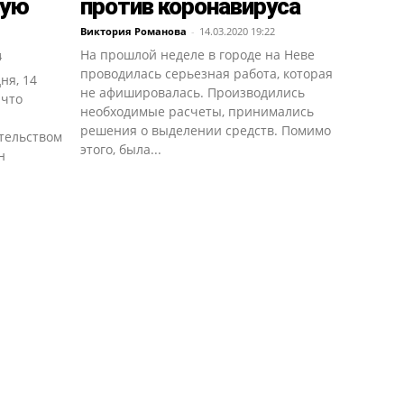
ную
против коронавируса
Виктория Романова
-
14.03.2020 19:22
На прошлой неделе в городе на Неве
4
проводилась серьезная работа, которая
ня, 14
не афишировалась. Производились
 что
необходимые расчеты, принимались
решения о выделении средств. Помимо
тельством
этого, была...
н