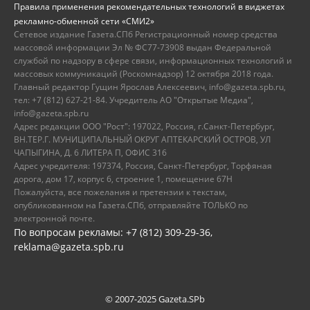
Правила применения рекомендательных технологий в виджетах
рекламно-обменной сети «СМИ2»
Сетевое издание Газета.СПб Регистрационный номер средства
массовой информации Эл № ФС77-73908 выдан Федеральной
службой по надзору в сфере связи, информационных технологий и
массовых коммуникаций (Роскомнадзор) 12 октября 2018 года.
Главный редактор Гущин Ярослав Алексеевич, info@gazeta.spb.ru,
тел: +7 (812) 627-21-84. Учредитель АО "Открытые Медиа",
info@gazeta.spb.ru
Адрес редакции ООО "Рост": 197022, Россия, г.Санкт-Петербург,
ВН.ТЕР.Г. МУНИЦИПАЛЬНЫЙ ОКРУГ АПТЕКАРСКИЙ ОСТРОВ, УЛ
ЧАПЫГИНА, Д. 6 ЛИТЕРА П, ОФИС 316
Адрес учредителя: 197374, Россия, Санкт-Петербург, Торфяная
дорога, дом 17, корпус 6, строение 1, помещение 67Н
Пожалуйста, все пожелания и претензии к текстам,
опубликованном на Газета.СПб, отправляйте ТОЛЬКО по
электронной почте.
По вопросам рекламы: +7 (812) 309-29-36,
reklama@gazeta.spb.ru
© 2007-2025 Gazeta.SPb