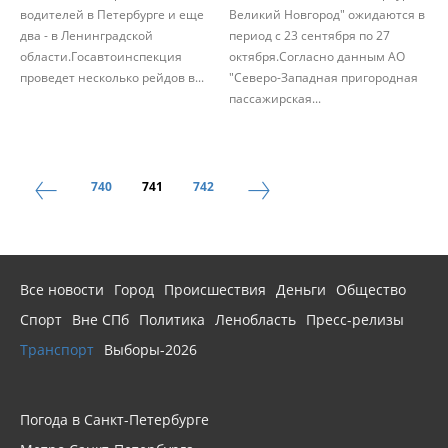
водителей в Петербурге и еще
Великий Новгород" ожидаются в
два - в Ленинградской
период с 23 сентября по 27
области.Госавтоинспекция
октября.Согласно данным АО
проведет несколько рейдов в...
"Северо-Западная пригородная
пассажирская...
740
741
742
Все новости
Город
Происшествия
Деньги
Общество
Спорт
Вне СПб
Политика
Ленобласть
Пресс-релизы
Транспорт
Выборы-2026
Погода в Санкт-Петербурге