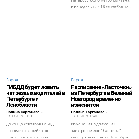
Петербургского метрополитена,
в понедельник, 16 сентября на...
Город
Город
ГИБДД будет ловить
Расписание «Ласточки»
нетрезвых водителей в
из Петербурга в Великий
Петербурге и
Новгород временно
Ленобласти
изменится
Полина Карганова
-
Полина Карганова
-
13.09.2019 10:01
13.09.2019 09:40
До конца сентября ГИБДД
Изменения в движении
проведет два рейда по
электропоездов "Ласточка"
выявлению нетрезвых
сообщением "Санкт-Петербург -