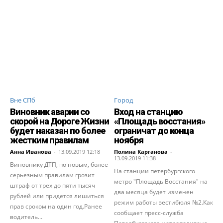
Вне СПб
Город
Виновник аварии со
Вход на станцию
скорой на Дороге Жизни
«Площадь восстания»
будет наказан по более
ограничат до конца
жестким правилам
ноября
Анна Иванова
-
13.09.2019 12:18
Полина Карганова
-
13.09.2019 11:38
Виновнику ДТП, по новым, более
На станции петербургского
серьезным правилам грозит
метро "Площадь Восстания" на
штраф от трех до пяти тысяч
два месяца будет изменен
рублей или придется лишиться
режим работы вестибюля №2.Как
прав сроком на один год.Ранее
сообщает пресс-служба
водитель...