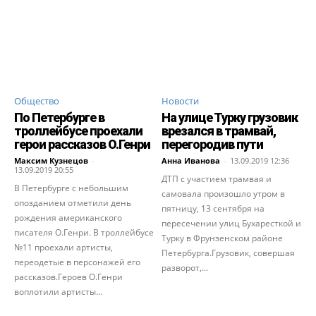
Общество
Новости
По Петербурге в
На улице Турку грузовик
троллейбусе проехали
врезался в трамвай,
герои рассказов О.Генри
перегородив пути
Максим Кузнецов
-
Анна Иванова
-
13.09.2019 12:36
13.09.2019 20:55
ДТП с участием трамвая и
В Петербурге с небольшим
самовала произошло утром в
опозданием отметили день
пятницу, 13 сентября на
рождения американского
пересечении улиц Бухаресткой и
писателя О.Генри. В троллейбусе
Турку в Фрунзенском районе
№11 проехали артисты,
Петербурга.Грузовик, совершая
переодетые в персонажей его
разворот,...
рассказов.Героев О.Генри
воплотили артисты...