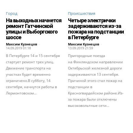
Город
Происшествия
На выходных начнется
Четыре электрички
ремонт Гатчинской
задерживаются из-за
улицы и Выборгского
пожара на подстанции
шоссе
в Петербурге
Максим Кузнецов
-
Максим Кузнецов
-
14.09.2019 01:18
13.09.2019 21:59
В Петербурге 14 и 15 сентября
Пригородные поезда
стартует ремонт трех улиц.
на Финляндском направлении
Движение транспорта на
Октябрьской железной дороги
участках будет временно
задерживаются 13 сентября.
ограничено.В субботу, 14
Причиной этого стал пожар на
сентября, начнутся работы в
подстанции в
Лермонтовском...
Красногвардейском районе.Из-
за пожара были отключены
высоковольтные сети...