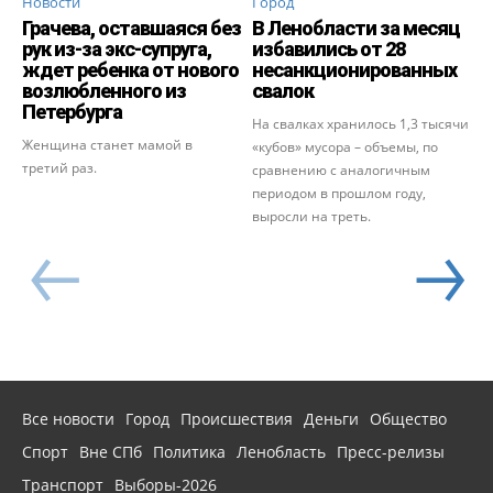
Новости
Город
Грачева, оставшаяся без
В Ленобласти за месяц
рук из-за экс-супруга,
избавились от 28
ждет ребенка от нового
несанкционированных
возлюбленного из
свалок
Петербурга
На свалках хранилось 1,3 тысячи
Женщина станет мамой в
«кубов» мусора – объемы, по
третий раз.
сравнению с аналогичным
периодом в прошлом году,
выросли на треть.
Все новости
Город
Происшествия
Деньги
Общество
Спорт
Вне СПб
Политика
Ленобласть
Пресс-релизы
Транспорт
Выборы-2026