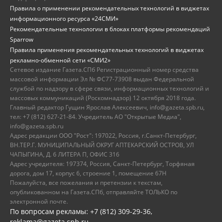
Правила о применении рекомендательных технологий в виджетах
информационного ресурса «24СМИ»
Рекомендательные технологии в блоках платформы рекомендаций
Sparrow
Правила применения рекомендательных технологий в виджетах
рекламно-обменной сети «СМИ2»
Сетевое издание Газета.СПб Регистрационный номер средства
массовой информации Эл № ФС77-73908 выдан Федеральной
службой по надзору в сфере связи, информационных технологий и
массовых коммуникаций (Роскомнадзор) 12 октября 2018 года.
Главный редактор Гущин Ярослав Алексеевич, info@gazeta.spb.ru,
тел: +7 (812) 627-21-84. Учредитель АО "Открытые Медиа",
info@gazeta.spb.ru
Адрес редакции ООО "Рост": 197022, Россия, г.Санкт-Петербург,
ВН.ТЕР.Г. МУНИЦИПАЛЬНЫЙ ОКРУГ АПТЕКАРСКИЙ ОСТРОВ, УЛ
ЧАПЫГИНА, Д. 6 ЛИТЕРА П, ОФИС 316
Адрес учредителя: 197374, Россия, Санкт-Петербург, Торфяная
дорога, дом 17, корпус 6, строение 1, помещение 67Н
Пожалуйста, все пожелания и претензии к текстам,
опубликованном на Газета.СПб, отправляйте ТОЛЬКО по
электронной почте.
По вопросам рекламы: +7 (812) 309-29-36,
reklama@gazeta.spb.ru