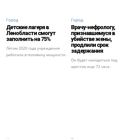
Город
Город
Детские лагеря в
Врачу-нефрологу,
Ленобласти смогут
признавшемуся в
заполнить на 75%
убийстве жены,
продлили срок
Летом 2020 года учреждения
задержания
работали в половину мощности.
Он будет находиться под
арестом еще 72 часа.