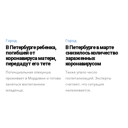
Город
Город
В Петербурге ребенка,
В Петербурге в марте
погибшей от
снизилось количество
коронавируса матери,
зараженных
передадут его тете
коронавирусом
Потенциальная опекунша
Также упало число
проживает в Мордовии и готова
госпитализаций. Эксперты
заняться воспитанием
считают, что ситуация
младенца.
налаживается.