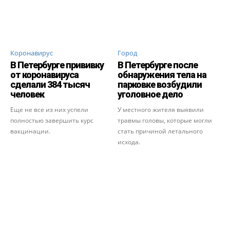
Коронавирус
Город
В Петербурге прививку
В Петербурге после
от коронавируса
обнаружения тела на
сделали 384 тысяч
парковке возбудили
человек
уголовное дело
Еще не все из них успели
У местного жителя выявили
полностью завершить курс
травмы головы, которые могли
вакцинации.
стать причиной летального
исхода.