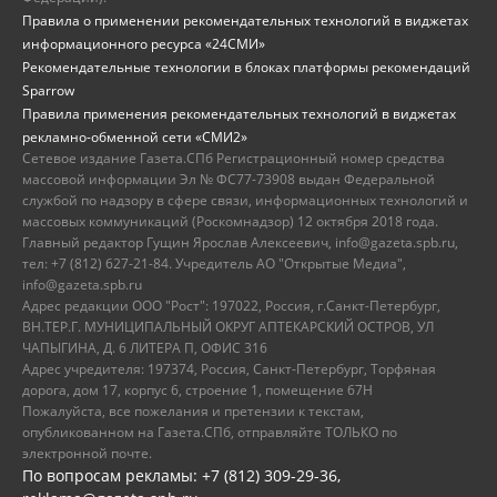
Правила о применении рекомендательных технологий в виджетах
информационного ресурса «24СМИ»
Рекомендательные технологии в блоках платформы рекомендаций
Sparrow
Правила применения рекомендательных технологий в виджетах
рекламно-обменной сети «СМИ2»
Сетевое издание Газета.СПб Регистрационный номер средства
массовой информации Эл № ФС77-73908 выдан Федеральной
службой по надзору в сфере связи, информационных технологий и
массовых коммуникаций (Роскомнадзор) 12 октября 2018 года.
Главный редактор Гущин Ярослав Алексеевич, info@gazeta.spb.ru,
тел: +7 (812) 627-21-84. Учредитель АО "Открытые Медиа",
info@gazeta.spb.ru
Адрес редакции ООО "Рост": 197022, Россия, г.Санкт-Петербург,
ВН.ТЕР.Г. МУНИЦИПАЛЬНЫЙ ОКРУГ АПТЕКАРСКИЙ ОСТРОВ, УЛ
ЧАПЫГИНА, Д. 6 ЛИТЕРА П, ОФИС 316
Адрес учредителя: 197374, Россия, Санкт-Петербург, Торфяная
дорога, дом 17, корпус 6, строение 1, помещение 67Н
Пожалуйста, все пожелания и претензии к текстам,
опубликованном на Газета.СПб, отправляйте ТОЛЬКО по
электронной почте.
По вопросам рекламы: +7 (812) 309-29-36,