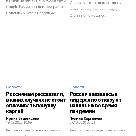
начали замечать, что Apple Pay и
Visa запустили возможность
Google Pay дают сбои при работе.
оплаты покупок по взгляду.
Напомним, что с недавних...
Оплата с помощью...
Новости
Новости
Россиянам рассказали,
Россия оказалась в
в каких случаях не стоит
лидерах по отказу от
оплачивать покупку
наличных во время
картой
пандемии
Ирина Бещенцева
-
Полина Карганова
-
19.12.2020 10:09
07.10.2020 03:33
Решение платить наличными
Аналитики определили Россию