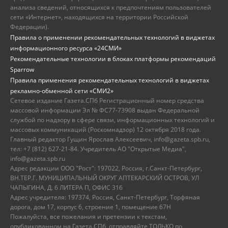
анализа сведений, относящихся к предпочтениям пользователей
сети «Интернет», находящихся на территории Российской
Федерации).
Правила о применении рекомендательных технологий в виджетах
информационного ресурса «24СМИ»
Рекомендательные технологии в блоках платформы рекомендаций
Sparrow
Правила применения рекомендательных технологий в виджетах
рекламно-обменной сети «СМИ2»
Сетевое издание Газета.СПб Регистрационный номер средства
массовой информации Эл № ФС77-73908 выдан Федеральной
службой по надзору в сфере связи, информационных технологий и
массовых коммуникаций (Роскомнадзор) 12 октября 2018 года.
Главный редактор Гущин Ярослав Алексеевич, info@gazeta.spb.ru,
тел: +7 (812) 627-21-84. Учредитель АО "Открытые Медиа",
info@gazeta.spb.ru
Адрес редакции ООО "Рост": 197022, Россия, г.Санкт-Петербург,
ВН.ТЕР.Г. МУНИЦИПАЛЬНЫЙ ОКРУГ АПТЕКАРСКИЙ ОСТРОВ, УЛ
ЧАПЫГИНА, Д. 6 ЛИТЕРА П, ОФИС 316
Адрес учредителя: 197374, Россия, Санкт-Петербург, Торфяная
дорога, дом 17, корпус 6, строение 1, помещение 67Н
Пожалуйста, все пожелания и претензии к текстам,
опубликованном на Газета.СПб, отправляйте ТОЛЬКО по