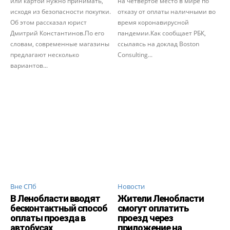
или картой нужно принимать,
на четвертое место в мире по
исходя из безопасности покупки.
отказу от оплаты наличными во
Об этом рассказал юрист
время коронавирусной
Дмитрий Константинов.По его
пандемии.Как сообщает РБК,
словам, современные магазины
ссылаясь на доклад Boston
предлагают несколько
Consulting...
вариантов...
Вне СПб
Новости
В Ленобласти вводят
Жители Ленобласти
бесконтактный способ
смогут оплатить
оплаты проезда в
проезд через
автобусах
приложение на