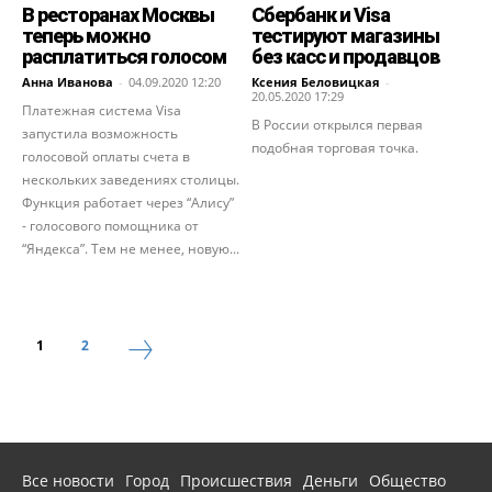
В ресторанах Москвы
Сбербанк и Visa
теперь можно
тестируют магазины
расплатиться голосом
без касс и продавцов
Анна Иванова
-
04.09.2020 12:20
Ксения Беловицкая
-
20.05.2020 17:29
Платежная система Visa
В России открылся первая
запустила возможность
подобная торговая точка.
голосовой оплаты счета в
нескольких заведениях столицы.
Функция работает через “Алису”
- голосового помощника от
“Яндекса”. Тем не менее, новую...
1
2
Все новости
Город
Происшествия
Деньги
Общество