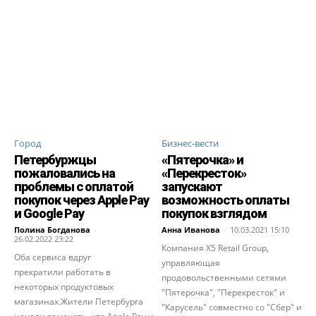
Город
Бизнес-вести
Петербуржцы
«Пятерочка» и
пожаловались на
«Перекресток»
проблемы с оплатой
запускают
покупок через Apple Pay
возможность оплаты
и Google Pay
покупок взглядом
Полина Богданова
-
Анна Иванова
-
10.03.2021 15:10
26.02.2022 23:22
Компания X5 Retail Group,
Оба сервиса вдруг
управляющая
прекратили работать в
продовольственными сетями
некоторых продуктовых
"Пятерочка", "Перекресток" и
магазинах.Жители Петербурга
"Карусель" совместно со "Сбер" и