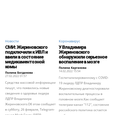
Новости
Коронавирус
СМИ: Жириновского
У Владимира
подключили к ИВЛ и
Жириновского
ввели в состояние
обнаружили серьезное
медикаментозной
воспаление в мозге
комы
Полина Карганова
-
14.02.2022 15:54
Полина Богданова
-
27.02.2022 01:57
Госпитализированному с COVID-
Средства массовой информации
19 лидеру ЛДПР Владимиру
пишут, что появились новые
Жириновскому диагностировали
сведения о здоровье лидера
воспалительные процессы в
ЛДПР Владимира
головном мозге.Как сообщает
Жириновского.Об этом сообщает
телеграм-канал "112", состояние
в субботу, 26 февраля, Telegram-
российского политика остается
канал Mash.Главу ЛДПР