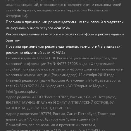
анализа сведений, относящихся к предпочтениям пользователей
сети «Интернет», находящихся на территории Российской
Федерации).
Правила о применении рекомендательных технологий в виджетах
информационного ресурса «24СМИ»
Рекомендательные технологии в блоках платформы рекомендаций
Sparrow
Правила применения рекомендательных технологий в виджетах
рекламно-обменной сети «СМИ2»
Сетевое издание Газета.СПб Регистрационный номер средства
массовой информации Эл № ФС77-73908 выдан Федеральной
службой по надзору в сфере связи, информационных технологий и
массовых коммуникаций (Роскомнадзор) 12 октября 2018 года.
Главный редактор Гущин Ярослав Алексеевич, info@gazeta.spb.ru,
тел: +7 (812) 627-21-84. Учредитель АО "Открытые Медиа",
info@gazeta.spb.ru
Адрес редакции ООО "Рост": 197022, Россия, г.Санкт-Петербург,
ВН.ТЕР.Г. МУНИЦИПАЛЬНЫЙ ОКРУГ АПТЕКАРСКИЙ ОСТРОВ, УЛ
ЧАПЫГИНА, Д. 6 ЛИТЕРА П, ОФИС 316
Адрес учредителя: 197374, Россия, Санкт-Петербург, Торфяная
дорога, дом 17, корпус 6, строение 1, помещение 67Н
Пожалуйста, все пожелания и претензии к текстам,
опубликованном на Газета.СПб, отправляйте ТОЛЬКО по