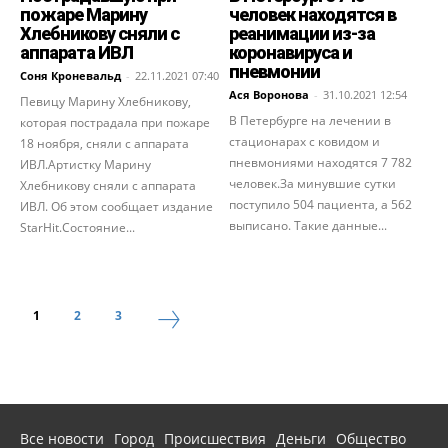
пожаре Марину
человек находятся в
Хлебникову сняли с
реанимации из-за
аппарата ИВЛ
коронавируса и
пневмонии
Соня Кроневальд
-
22.11.2021 07:40
Ася Воронова
-
31.10.2021 12:54
Певицу Марину Хлебникову,
В Петербурге на лечении в
которая пострадала при пожаре
стационарах с ковидом и
18 ноября, сняли с аппарата
пневмониями находятся 7 782
ИВЛ.Артистку Марину
человек.За минувшие сутки
Хлебникову сняли с аппарата
поступило 504 пациента, а 562
ИВЛ. Об этом сообщает издание
выписано. Такие данные...
StarHit.Состояние...
1
2
3
Все новости
Город
Происшествия
Деньги
Общество