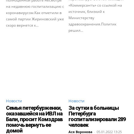
полноценной работе несмотря
«Коммерсантъ» со ссылкой на
на недавнюю госпитализацию с
источник, близкий к
коронавирусом.Как отметили в
Министерству
самой партии Жириновский уже
здравоохранения.Политик
скоро вернется к...
решил...
Новости
Новости
Семья петербурженки,
За сутки в больницы
оказавшейся на ИВЛ на
Петербурга
Бали, просит Комздрав
госпитализировали 289
помочь вернуть ее
человек
домой
Ася Воронова
-
05.01.2022 13:25