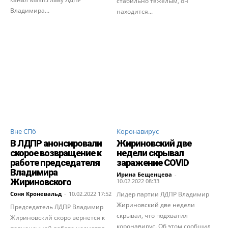
стабильно тяжелым, он
Владимира...
находится...
Вне СПб
Коронавирус
В ЛДПР анонсировали
Жириновский две
скорое возвращение к
недели скрывал
работе председателя
заражение COVID
Владимира
Ирина Бещенцева
-
Жириновского
10.02.2022 08:33
Соня Кроневальд
-
10.02.2022 17:52
Лидер партии ЛДПР Владимир
Жириновский две недели
Председатель ЛДПР Владимир
скрывал, что подхватил
Жириновский скоро вернется к
коронавирус. Об этом сообщил