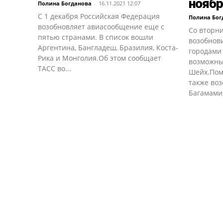
нояб
Полина Богданова
-
16.11.2021 12:07
С 1 декабря Российская Федерация
Полина Бог
возобновляет авиасообщение еще с
Со вторни
пятью странами. В список вошли
возобнов
Аргентина, Бангладеш, Бразилия, Коста-
городами 
Рика и Монголия.Об этом сообщает
возможны
ТАСС во...
Шейх.Пом
также во
Багамами,