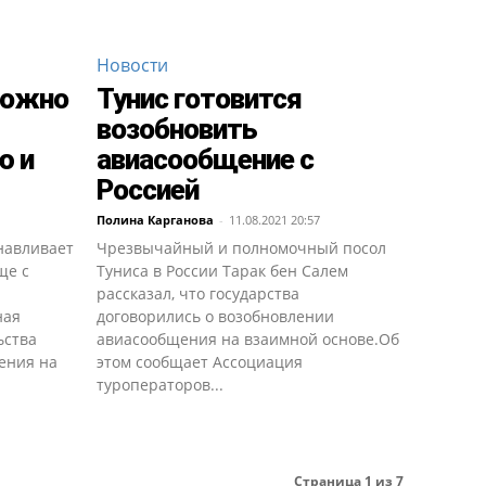
Новости
можно
Тунис готовится
возобновить
ю и
авиасообщение с
Россией
Полина Карганова
-
11.08.2021 20:57
навливает
Чрезвычайный и полномочный посол
ще с
Туниса в России Тарак бен Салем
рассказал, что государства
ная
договорились о возобновлении
ьства
авиасообщения на взаимной основе.Об
ения на
этом сообщает Ассоциация
туроператоров...
Страница 1 из 7