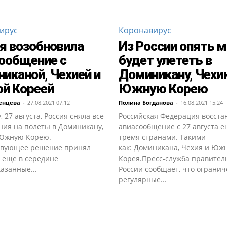
ирус
Коронавирус
я возобновила
Из России опять 
ообщение с
будет улететь в
иканой, Чехией и
Доминикану, Чехи
й Кореей
Южную Корею
енцева
-
27.08.2021 07:12
Полина Богданова
-
16.08.2021 15:24
, 27 августа, Россия сняла все
Российская Федерация восста
ния на полеты в Доминикану,
авиасообщение с 27 августа е
Южную Корею.
тремя странами. Такими
твующее решение принял
как: Доминикана, Чехия и Юж
 еще в середине
Корея.Пресс-служба правител
азанные...
России сообщает, что огранич
регулярные...