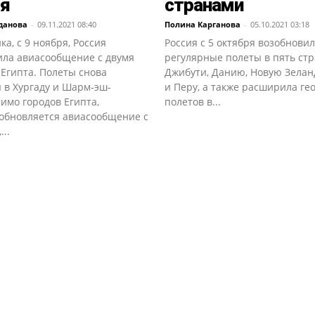
ря
странами
данова
-
09.11.2021 08:40
Полина Карганова
-
05.10.2021 03:18
ка, с 9 ноября, Россия
Россия с 5 октября возобнови
ила авиасообщение с двумя
регулярные полеты в пять стр
Египта. Полеты снова
Джибути, Данию, Новую Зела
 в Хургаду и Шарм-эш-
и Перу, а также расширила г
имо городов Египта,
полетов в...
зобновляется авиасообщение с
...