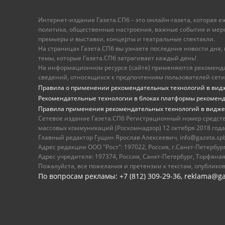
Интернет-издание Газета.СПб – это онлайн-газета, которая 
политика, общественные настроения, важные события и меропр
премьеры и выставки, концерты и театральные спектакли.
На страницах Газета.СПб вы узнаете последние новости дня, к
темы, которые Газета.СПб затрагивает каждый день!
На информационном ресурсе (сайте) применяются рекоменд
сведений, относящихся к предпочтениям пользователей сети
Правила о применении рекомендательных технологий в вид
Рекомендательные технологии в блоках платформы рекомен
Правила применения рекомендательных технологий в видже
Сетевое издание Газета.СПб Регистрационный номер средст
массовых коммуникаций (Роскомнадзор) 12 октября 2018 года
Главный редактор Гущин Ярослав Алексеевич, info@gazeta.spb.r
Адрес редакции ООО "Рост": 197022, Россия, г.Санкт-Петер
Адрес учредителя: 197374, Россия, Санкт-Петербург, Торфяная
Пожалуйста, все пожелания и претензии к текстам, опублико
По вопросам рекламы: +7 (812) 309-29-36,
reklama@ga