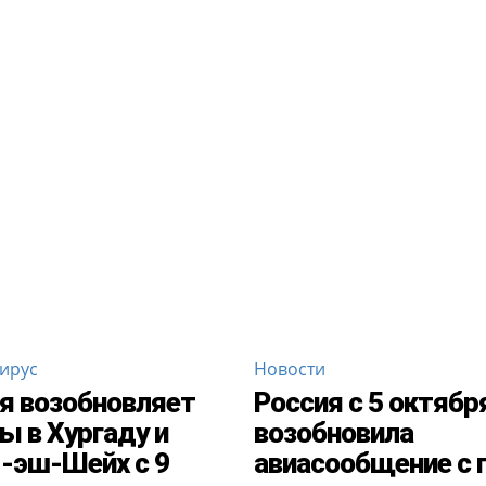
ирус
Новости
я возобновляет
Россия с 5 октябр
ы в Хургаду и
возобновила
-эш-Шейх с 9
авиасообщение с