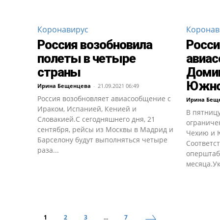
Коронавирус
Коронав
Россия возобновила
Росси
полеты в четыре
авиас
страны
Домин
Южно
Ирина Бещенцева
-
21.09.2021 06:49
Россия возобновляет авиасообщение с
Ирина Бещ
Ираком, Испанией, Кенией и
В пятницу
Словакией.С сегодняшнего дня, 21
ограниче
сентября, рейсы из Москвы в Мадрид и
Чехию и 
Барселону будут выполняться четыре
Соответс
раза...
оперштаб
месяца.Ук
1
2
3
...
7