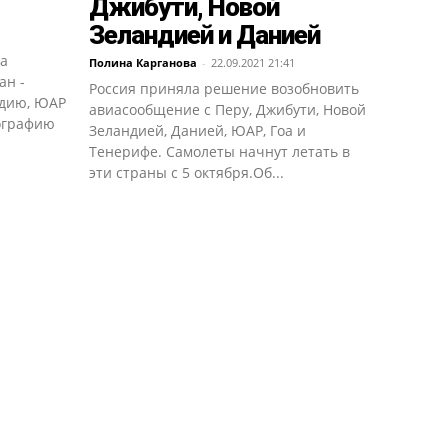
Джибути, Новой
Зеландией и Данией
ла
Полина Карганова
-
22.09.2021 21:41
ан -
Россия приняла решение возобновить
ндию, ЮАР
авиасообщение с Перу, Джибути, Новой
еографию
Зеландией, Данией, ЮАР, Гоа и
Тенерифе. Самолеты начнут летать в
эти страны с 5 октября.Об...