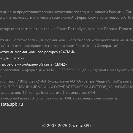
ежедневно представляет своим читателям последние новости России и Санк
иятия, новости бизнеса и социальной сферы. Кроме того, новости СПб сег
оторые затрагивают не только Санкт-Петербург, но и всю Россию. Политика
ательные технологии (информационные технологии предоставления инфо
 «Интернет», находящихся на территории Российской Федерации).
жетах информационного ресурса «24СМИ»
даций Sparrow
тах рекламно-обменной сети «СМИ2»
ва массовой информации Эл № ФС77-73908 выдан Федеральной службой по
.
u, тел: +7 (812) 627-21-84. Учредитель АО "Открытые Медиа", info@gazeta.
бург, ВН.ТЕР.Г. МУНИЦИПАЛЬНЫЙ ОКРУГ АПТЕКАРСКИЙ ОСТРОВ, УЛ ЧАПЫГИНА,
 дорога, дом 17, корпус 6, строение 1, помещение 67Н
ванном на Газета.СПб, отправляйте ТОЛЬКО по электронной почте.
zeta.spb.ru
© 2007-2025 Gazeta.SPb