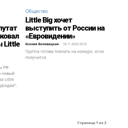
Общество
Little Big хочет
путат
выступить от России на
ковал
«Евровидении»
Little
Ксения Беловицкая
-
18.11.2020 20:25
Группа готова поехать на конкурс, если
получится.
ы РФ
о новый
 Little
 уродам".
Страница 1 из 2