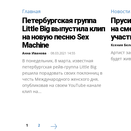
Главная
Новости
Петербургская группа
Пруси
Little Big выпустила клип
на см
на новую песню Sex
участн
Machine
Ксения Бел
Артист за
Анна Иванова
-
08.03.2021 14:55
будет жив
В понедельник, 8 марта, известная
петербургская рейв-группа Little Big
решила порадовать своих поклонниц в
честь Международного женского дня,
опубликовав на своем YouTube-канале
клип на...
1
2