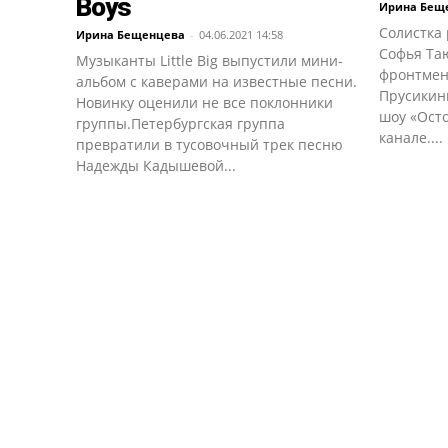
Boys
Ирина Бещ
Солистка 
Ирина Бещенцева
-
04.06.2021 14:58
Софья Та
Музыканты Little Big выпустили мини-
фронтмен
альбом с каверами на известные песни.
Прусикин
Новинку оценили не все поклонники
шоу «Осто
группы.Петербургская группа
канале....
превратили в тусовочный трек песню
Надежды Кадышевой...