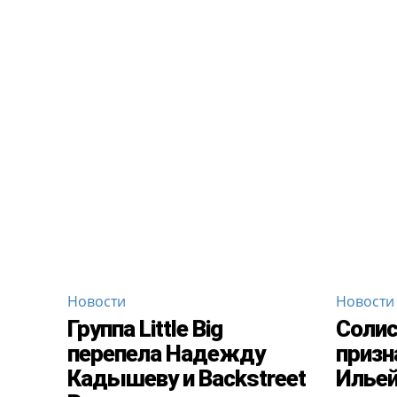
Новости
Новости
Группа Little Big
Солист
перепела Надежду
призн
Кадышеву и Backstreet
Илье