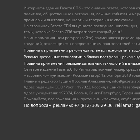
Интернет-издание Газета.СПб – это онлайн-газета, которая 
политика, общественные настроения, важные события и меропр
премьеры и выставки, концерты и театральные спектакли.
На страницах Газета.СПб вы узнаете последние новости дня, к
темы, которые Газета.СПб затрагивает каждый день!
На информационном ресурсе (сайте) применяются рекоменд
сведений, относящихся к предпочтениям пользователей сети
Правила о применении рекомендательных технологий в вид
Рекомендательные технологии в блоках платформы рекомен
Правила применения рекомендательных технологий в видже
Сетевое издание Газета.СПб Регистрационный номер средст
массовых коммуникаций (Роскомнадзор) 12 октября 2018 года
Главный редактор Гущин Ярослав Алексеевич, info@gazeta.spb.r
Адрес редакции ООО "Рост": 197022, Россия, г.Санкт-Петер
Адрес учредителя: 197374, Россия, Санкт-Петербург, Торфяная
Пожалуйста, все пожелания и претензии к текстам, опублико
По вопросам рекламы: +7 (812) 309-29-36,
reklama@ga