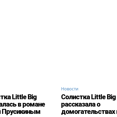
Новости
ка Little Big
Солистка Little Big
алась в романе
рассказала о
й Прусикиным
домогательствах 