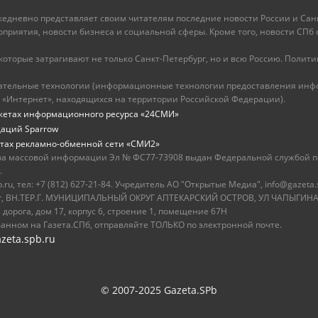
ежедневно представляет своим читателям последние новости России и Санк
иятия, новости бизнеса и социальной сферы. Кроме того, новости СПб сег
оторые затрагивают не только Санкт-Петербург, но и всю Россию. Политика
ательные технологии (информационные технологии предоставления инфо
 «Интернет», находящихся на территории Российской Федерации).
жетах информационного ресурса «24СМИ»
даций Sparrow
тах рекламно-обменной сети «СМИ2»
ва массовой информации Эл № ФС77-73908 выдан Федеральной службой по
.
u, тел: +7 (812) 627-21-84. Учредитель АО "Открытые Медиа", info@gazeta.
бург, ВН.ТЕР.Г. МУНИЦИПАЛЬНЫЙ ОКРУГ АПТЕКАРСКИЙ ОСТРОВ, УЛ ЧАПЫГИНА,
 дорога, дом 17, корпус 6, строение 1, помещение 67Н
ванном на Газета.СПб, отправляйте ТОЛЬКО по электронной почте.
zeta.spb.ru
© 2007-2025 Gazeta.SPb