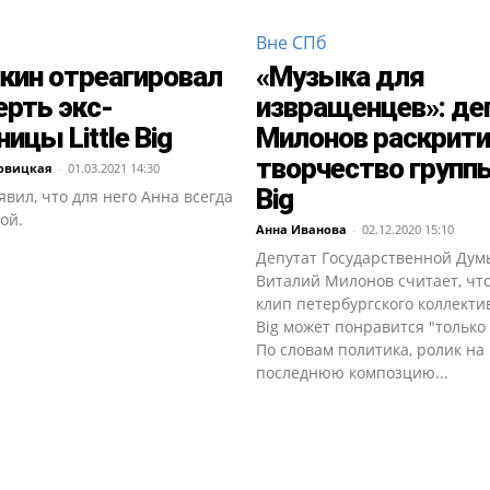
Вне СПб
кин отреагировал
«Музыка для
ерть экс-
извращенцев»: де
ицы Little Big
Милонов раскрити
творчество группы 
овицкая
-
01.03.2021 14:30
Big
явил, что для него Анна всегда
ой.
Анна Иванова
-
02.12.2020 15:10
Депутат Государственной Дум
Виталий Милонов считает, чт
клип петербургского коллектива
Big может понравится "только
По словам политика, ролик на
последнюю композцию...