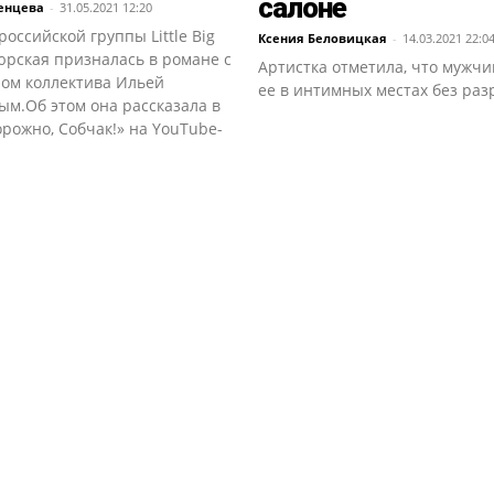
салоне
енцева
-
31.05.2021 12:20
российской группы Little Big
Ксения Беловицкая
-
14.03.2021 22:0
юрская призналась в романе с
Артистка отметила, что мужчи
ом коллектива Ильей
ее в интимных местах без ра
ым.Об этом она рассказала в
рожно, Собчак!» на YouTube-