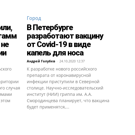
Город
или,
В Петербурге
штамм
разработают вакцину
 не
от Covid-19 в виде
ии
капель для носа
Андрей Голубев
-
24.10.2020 12:37
ского
К разработке нового российского
препарата от коронавирусной
рритории
инфекции приступили в Северной
го случая
столице. Научно-исследовательский
ммами
институт (НИИ) гриппа им. А.А.
 этом
Смородинцева планирует, что вакцина
будет применятся,...