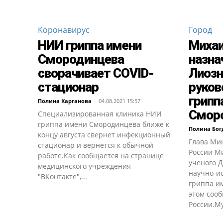
Коронавирус
Город
НИИ гриппа имени
Миха
Смородинцева
назна
сворачивает COVID-
Лиозн
стационар
руко
грипп
Полина Карганова
-
04.08.2021 15:57
Смор
Специализированная клиника НИИ
гриппа имени Смородинцева ближе к
Полина Бог
концу августа свернет инфекционный
Глава Ми
стационар и вернется к обычной
России М
работе.Как сообщается на странице
ученого 
медицинского учреждения
научно-ис
"ВКонтакте",...
гриппа и
этом соо
России.Му