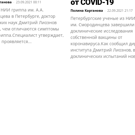
от COVID-19
ганова
-
23.09.2021 00:11
НИИ гриппа им. А.А.
Полина Карганова
-
22.09.2021 21:17
ева в Петербурге, доктор
Петербургские ученые из НИИ
ких наук Дмитрий Лиознов
им. Смородинцева завершили
л, чем отличаются симптомы
доклинические исследования
риппа.Специалист утверждает,
собственной вакцины от
 проявляется...
коронавируса.Как сообщил ди
института Дмитрий Лиознов, в
доклинических испытаний нов