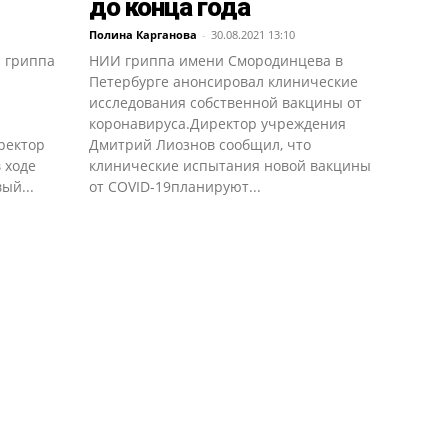
до конца года
Полина Карганова
-
30.08.2021 13:10
 гриппа
НИИ гриппа имени Смородинцева в
Петербурге анонсировал клинические
исследования собственной вакцины от
коронавируса.Директор учреждения
ректор
Дмитрий Лиознов сообщил, что
 ходе
клинические испытания новой вакцины
ый...
от COVID-19планируют...