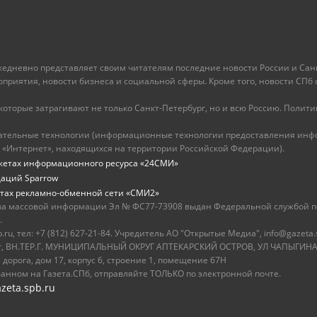
ежедневно представляет своим читателям последние новости России и Санк
иятия, новости бизнеса и социальной сферы. Кроме того, новости СПб сег
оторые затрагивают не только Санкт-Петербург, но и всю Россию. Политика
ательные технологии (информационные технологии предоставления инфо
 «Интернет», находящихся на территории Российской Федерации).
жетах информационного ресурса «24СМИ»
даций Sparrow
тах рекламно-обменной сети «СМИ2»
ва массовой информации Эл № ФС77-73908 выдан Федеральной службой по
.
u, тел: +7 (812) 627-21-84. Учредитель АО "Открытые Медиа", info@gazeta.
бург, ВН.ТЕР.Г. МУНИЦИПАЛЬНЫЙ ОКРУГ АПТЕКАРСКИЙ ОСТРОВ, УЛ ЧАПЫГИНА,
 дорога, дом 17, корпус 6, строение 1, помещение 67Н
ванном на Газета.СПб, отправляйте ТОЛЬКО по электронной почте.
zeta.spb.ru