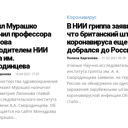
Коронавирус
ил Мурашко
В НИИ гриппа заяв
чил профессора
что британский 
ова
коронавируса еще
водителем НИИ
добрался до Росс
а им.
Полина Карганова
-
01.02.2021 05:39
одинцева
Ученые Научно-исследователь
института гриппа им. А. А.
данова
-
10.04.2021 17:25
Смородинцева заявили, на те
нистерства здравоохранения
России не обнаружено ни одно
ихаил Мурашко назначил
заражения зарубежными шта
Дмитрия Лиознова главой
коронавирусной инфекции.Об
следовательского института
стало...
мени А.А. Смородинцева. Об
бщается на сайте Минздрава
рашко...