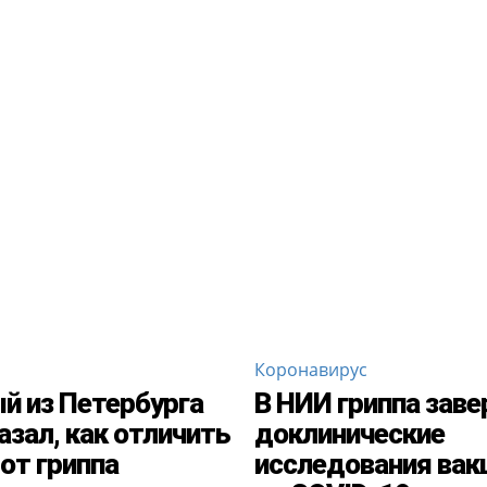
Коронавирус
й из Петербурга
В НИИ гриппа зав
азал, как отличить
доклинические
от гриппа
исследования ва