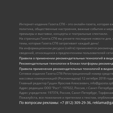
Интернет-издание Газета.СПб – это онлайн-газета, которая 
политика, общественные настроения, важные события и меропр
премьеры и выставки, концерты и театральные спектакли.
На страницах Газета.СПб вы узнаете последние новости дня, к
темы, которые Газета.СПб затрагивает каждый день!
На информационном ресурсе (сайте) применяются рекоменд
сведений, относящихся к предпочтениям пользователей сети
Правила о применении рекомендательных технологий в вид
Рекомендательные технологии в блоках платформы рекомен
Правила применения рекомендательных технологий в видже
Сетевое издание Газета.СПб Регистрационный номер средст
массовых коммуникаций (Роскомнадзор) 12 октября 2018 года
Главный редактор Гущин Ярослав Алексеевич, info@gazeta.spb.r
Адрес редакции ООО "Рост": 197022, Россия, г.Санкт-Петер
Адрес учредителя: 197374, Россия, Санкт-Петербург, Торфяная
Пожалуйста, все пожелания и претензии к текстам, опублико
По вопросам рекламы: +7 (812) 309-29-36,
reklama@ga