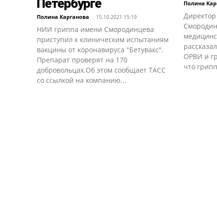
Петербурге
Полина Кар
Директор 
Полина Карганова
-
15.10.2021 15:19
Смородинц
НИИ гриппа имени Смородинцева
медицинс
приступил к клиническим испытаниям
рассказа
вакцины от коронавируса "Бетувакс".
ОРВИ и г
Препарат проверят на 170
что грипп
добровольцах.Об этом сообщает ТАСС
со ссылкой на компанию...