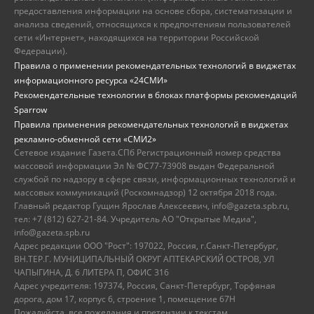
предоставления информации на основе сбора, систематизации и
анализа сведений, относящихся к предпочтениям пользователей
сети «Интернет», находящихся на территории Российской
Федерации).
Правила о применении рекомендательных технологий в виджетах
информационного ресурса «24СМИ»
Рекомендательные технологии в блоках платформы рекомендаций
Sparrow
Правила применения рекомендательных технологий в виджетах
рекламно-обменной сети «СМИ2»
Сетевое издание Газета.СПб Регистрационный номер средства
массовой информации Эл № ФС77-73908 выдан Федеральной
службой по надзору в сфере связи, информационных технологий и
массовых коммуникаций (Роскомнадзор) 12 октября 2018 года.
Главный редактор Гущин Ярослав Алексеевич, info@gazeta.spb.ru,
тел: +7 (812) 627-21-84. Учредитель АО "Открытые Медиа",
info@gazeta.spb.ru
Адрес редакции ООО "Рост": 197022, Россия, г.Санкт-Петербург,
ВН.ТЕР.Г. МУНИЦИПАЛЬНЫЙ ОКРУГ АПТЕКАРСКИЙ ОСТРОВ, УЛ
ЧАПЫГИНА, Д. 6 ЛИТЕРА П, ОФИС 316
Адрес учредителя: 197374, Россия, Санкт-Петербург, Торфяная
дорога, дом 17, корпус 6, строение 1, помещение 67Н
Пожалуйста, все пожелания и претензии к текстам,