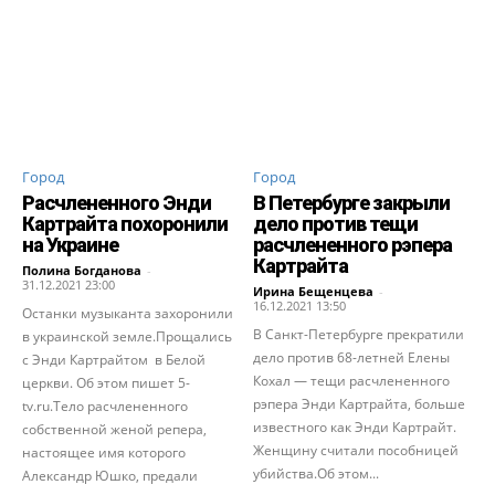
Город
Город
Расчлененного Энди
В Петербурге закрыли
Картрайта похоронили
дело против тещи
на Украине
расчлененного рэпера
Картрайта
Полина Богданова
-
31.12.2021 23:00
Ирина Бещенцева
-
16.12.2021 13:50
Останки музыканта захоронили
В Санкт-Петербурге прекратили
в украинской земле.Прощались
дело против 68-летней Елены
с Энди Картрайтом в Белой
Кохал — тещи расчлененного
церкви. Об этом пишет 5-
рэпера Энди Картрайта, больше
tv.ru.Тело расчлененного
известного как Энди Картрайт.
собственной женой репера,
Женщину считали пособницей
настоящее имя которого
убийства.Об этом...
Александр Юшко, предали