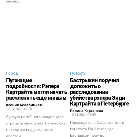
земле...
Город
Новости
Пугающие
Бастрыкин поручил
подробности: Рэпера
доложить о
Картрайта могли начать
расследовании
расчленять еще живым
убийства рэпера Энди
Картрайта в Петербурге
Ксения Беловицкая
-
12.11.2021 10:16
Полина Карганова
-
10.11.2021 02:49
Супруга погибшего продолжает
Председатель Следственного
отрицать свою вину. Сейчас она
комитета РФ Александр
находится под домашним
Бастрыкин поручил
арестом.