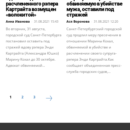
расчлененного рэпера
обвиняемую в убийстве
Картрайта возмущен
мужа, оставили под
«волокитой»
стражей
Анна Иванова
-
31.08.2021 15:43
Ася Воронова
-
31.08.2021 12:20
Во вторник, 31 августа,
Санкт-Петербургский городской
городской суд Санкт-Петербурга
суд продлил меру пресечения в
постановил оставить под
отношении Марины Кохал,
стражей вдову рэпера Энди
обвиняемой в убийстве и
Картрайта (Александра Юшко)
расчленении своего супруга-
Марину Кохал до 30 октября.
рэпера Энди Картрайта.Как
Адвокат обвиняемой...
сообщает объединенная пресс-
служба городских судов,...
1
2
3