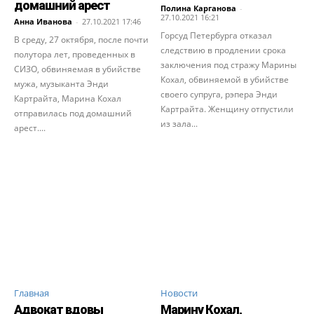
домашний арест
Полина Карганова
-
27.10.2021 16:21
Анна Иванова
-
27.10.2021 17:46
Горсуд Петербурга отказал
В среду, 27 октября, после почти
следствию в продлении срока
полутора лет, проведенных в
заключения под стражу Марины
СИЗО, обвиняемая в убийстве
Кохал, обвиняемой в убийстве
мужа, музыканта Энди
своего супруга, рэпера Энди
Картрайта, Марина Кохал
Картрайта. Женщину отпустили
отправилась под домашний
из зала...
арест....
Главная
Новости
Адвокат вдовы
Марину Кохал,