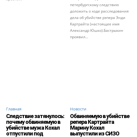
петербургскому следствию
доложить о ходе расследования
дела об убийстве рэпера Энди
Картрайта (настоящее имя
Александр Юшко).Бастрыкин
проявил...
Главная
Новости
Следствие затянулось:
Обвиняемую в убийстве
почему обвиняемую в
репера Картрайта
убийстве мужа Кохал
Марину Кохал
отпустили под
выпустили из СИЗО