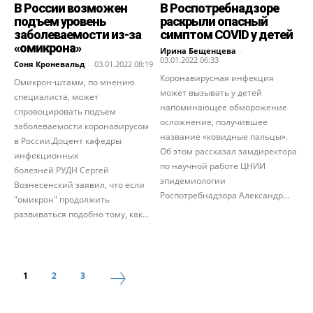
В России возможен
В Роспотребнадзоре
подъем уровень
раскрыли опасный
заболеваемости из-за
симптом COVID у детей
«омикрона»
Ирина Бещенцева
-
03.01.2022 06:33
Соня Кроневальд
-
03.01.2022 08:19
Коронавирусная инфекция
Омикрон-штамм, по мнению
может вызывать у детей
специалиста, может
напоминающее обморожение
спровоцировать подъем
осложнение, получившее
заболеваемости коронавирусом
название «ковидные пальцы».
в России.Доцент кафедры
Об этом рассказал замдиректора
инфекционных
по научной работе ЦНИИ
болезней РУДН Сергей
эпидемиологии
Вознесенский заявил, что если
Роспотребнадзора Александр...
"омикрон" продолжить
развиваться подобно тому, как...
1
2
3