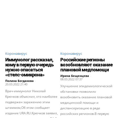
Коронавирус
Коронавирус
Иммунолог рассказал,
Российские регионы
кому в первую очередь
возобновляют оказание
нужно опасаться
плановой медпомощи
«стелс-омикрона»
Ирина Бещенцева
-
08.03.2022 07:37
Полина Богданова
-
20.03.2022 21:40
Улучшение эпидемиологической
Врач-иммунолог Николай
обстановки позволило
Крючков объяснил, кто наиболее
возобновить оказание плановой
подвержен заражению этим
медицинской помощи и
штаммом,Об этом сообщает
диспансеризацию в ряде
издание URA.RU.Крючков заявил,
российских регионов.В первую