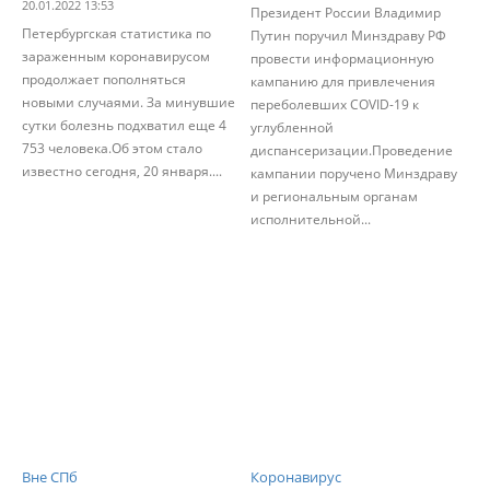
20.01.2022 13:53
Президент России Владимир
Петербургская статистика по
Путин поручил Минздраву РФ
зараженным коронавирусом
провести информационную
продолжает пополняться
кампанию для привлечения
новыми случаями. За минувшие
переболевших COVID-19 к
сутки болезнь подхватил еще 4
углубленной
753 человека.Об этом стало
диспансеризации.Проведение
известно сегодня, 20 января....
кампании поручено Минздраву
и региональным органам
исполнительной...
Вне СПб
Коронавирус