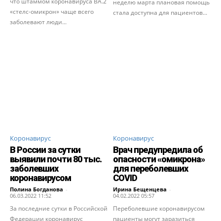
что штаммом коронавируса BA.2
неделю марта плановая помощь
«стелс-омикрон» чаще всего
стала доступна для пациентов...
заболевают люди...
Коронавирус
Коронавирус
В России за сутки
Врач предупредила об
выявили почти 80 тыс.
опасности «омикрона»
заболевших
для переболевших
коронавирусом
COVID
Полина Богданова
-
Ирина Бещенцева
-
06.03.2022 11:52
04.02.2022 05:57
За последние сутки в Российской
Переболевшие коронавирусом
Федерации коронавирус
пациенты могут заразиться