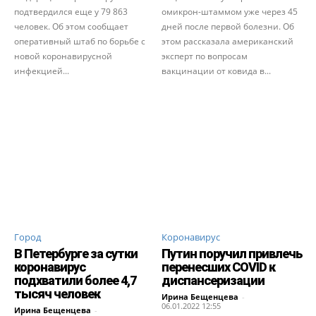
подтвердился еще у 79 863
омикрон-штаммом уже через 45
человек. Об этом сообщает
дней после первой болезни. Об
оперативный штаб по борьбе с
этом рассказала американский
новой коронавирусной
эксперт по вопросам
инфекцией...
вакцинации от ковида в...
Город
Коронавирус
В Петербурге за сутки
Путин поручил привлечь
коронавирус
перенесших COVID к
подхватили более 4,7
диспансеризации
тысяч человек
Ирина Бещенцева
-
06.01.2022 12:55
Ирина Бещенцева
-