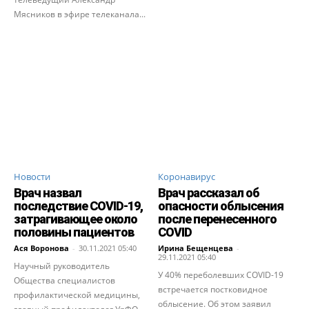
Мясников в эфире телеканала...
Новости
Коронавирус
Врач назвал
Врач рассказал об
последствие COVID-19,
опасности облысения
затрагивающее около
после перенесенного
половины пациентов
COVID
Ася Воронова
-
30.11.2021 05:40
Ирина Бещенцева
-
29.11.2021 05:40
Научный руководитель
У 40% переболевших COVID-19
Общества специалистов
встречается постковидное
профилактической медицины,
облысение. Об этом заявил