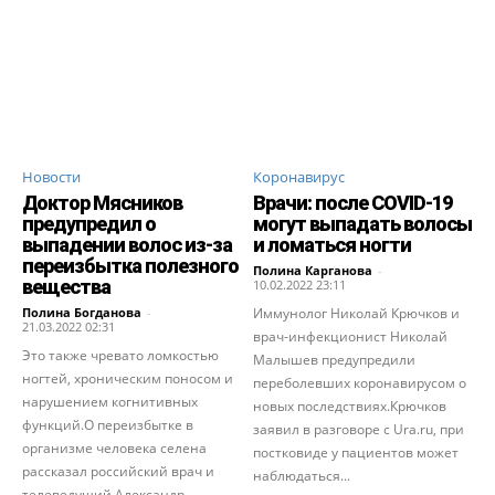
Новости
Коронавирус
Доктор Мясников
Врачи: после COVID-19
предупредил о
могут выпадать волосы
выпадении волос из-за
и ломаться ногти
переизбытка полезного
Полина Карганова
-
вещества
10.02.2022 23:11
Полина Богданова
-
Иммунолог Николай Крючков и
21.03.2022 02:31
врач-инфекционист Николай
Это также чревато ломкостью
Малышев предупредили
ногтей, хроническим поносом и
переболевших коронавирусом о
нарушением когнитивных
новых последствиях.Крючков
функций.О переизбытке в
заявил в разговоре с Ura.ru, при
организме человека селена
постковиде у пациентов может
рассказал российский врач и
наблюдаться...
телеведущий Александр