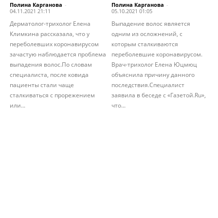
Полина Карганова
-
Полина Карганова
-
04.11.2021 21:11
05.10.2021 01:05
Дерматолог-трихолог Елена
Выпадение волос является
Климкина рассказала, что у
одним из осложнений, с
переболевших коронавирусом
которым сталкиваются
зачастую наблюдается проблема
переболевшие коронавирусом.
выпадения волос.По словам
Врач-трихолог Елена Юцмюц
специалиста, после ковида
объяснила причину данного
пациенты стали чаще
последствия.Специалист
сталкиваться с прорежением
заявила в беседе с «Газетой.Ru»,
или...
что...