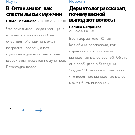
Наука
Новости
В Китае знают, как
Дерматолог рассказал,
спасти лысых мужчин
почему весной
выпадают волосы
Ольга Васильева
-
16.08.2021 15:10
Полина Богданова
-
Что печальнее – седая женщина
21.03.2021 07:07
или лысый мужчина? Ответ
Врач-дерматолог Юлия
очевиден. Женщина может
Колюбина рассказала, как
покрасить волосы, а вот
справиться с проблемой
мужчинам для восстановления
выпадения волос весной. Об это
шевелюры придется помучиться.
она сообщила в беседе на
Пересадка волос...
“Радио 1”.Специалист рассказал,
что весеннее выпадение волос
может быть вызвано...
1
2