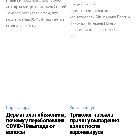
главный профилактолог УрФО,
специалист по
доктор медицинских наук Сергей
дерматовенерологии и
Токарев рассказал о том, что
косметологии Минздрава России
после ковида 35-45% пациентов
Николай Потекаев.По его
сталкиваются с...
словам, такое осложнение
после...
Коронавирус
Коронавирус
Дерматолог объяснила,
Трихолог назвала
почему у переболевших
причину выпадения
COVID-19 выпадают
волос после
волосы
коронавируса