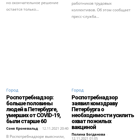
но окончательное решение
работников трудовых
остается только...
коллективов. Об этом сообщает
пресс-служба...
Город
Город
Роспотребнадзор:
Роспотребнадзор
больше половины
заявил комздраву
людей в Петербурге,
Петербурга о
умерших от COVID-19,
необходимости усилить
были старше 60
охват пожилых
вакциной
Соня Кроневальд
-
12.11.2021 20:40
Полина Богданова
-
В Роспотребнадзоре выяснили,
12.11.2021 01:05