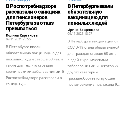
В Роспотребнадзоре
В Петербурге ввели
рассказали о санкциях
обязательную
для пенсионеров
вакцинацию для
Петербурга за отказ
пожилых людей
прививаться
Ирина Бещенцева
-
09.11.2021 18:27
Полина Карганова
-
09.11.2021 23:55
В Петербурге вакцинация от
В Петербурге ввели
COVID-19 стала обязательной
обязательную вакцинацию для
для граждан старше 60 лет,
пожилых людей старше 60 лет, а
людей с хроническими
также для тех, кто страдает
заболеваниями и некоторых
хроническими заболеваниями. В
других категорий
Роспотребнадзоре рассказали о
граждан.Соответствующее
санкциях,...
постановление подписала 9...