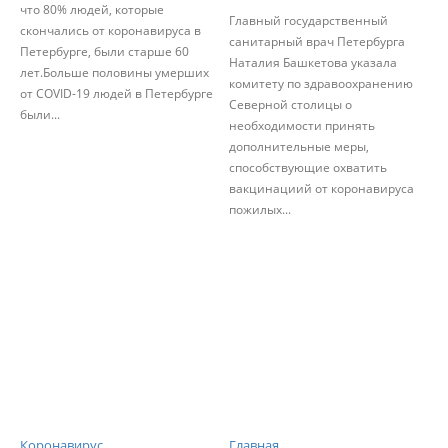
что 80% людей, которые
Главный государственный
скончались от коронавируса в
санитарный врач Петербурга
Петербурге, были старше 60
Наталия Башкетова указала
лет.Больше половины умерших
комитету по здравоохранению
от COVID-19 людей в Петербурге
Северной столицы о
были...
необходимости принять
дополнительные меры,
способствующие охватить
вакцинациий от коронавируса
пожилых...
Коронавирус
Главная