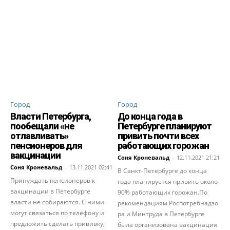
Город
Город
Власти Петербурга,
До конца года в
пообещали «не
Петербурге планируют
отлавливать»
привить почти всех
пенсионеров для
работающих горожан
вакцинации
Соня Кроневальд
-
12.11.2021 21:21
Соня Кроневальд
-
13.11.2021 02:41
В Санкт-Петербурге до конца
Принуждать пенсионеров к
года планируется привить около
вакцинации в Петербурге
90% работающих горожан.По
власти не собираются. С ними
рекомендациям Роспотребнадзо
могут связаться по телефону и
ра и Минтруда в Петербурге
предложить сделать прививку,
была организована вакцинация