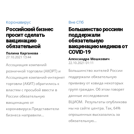
Коронавирус
Вне СПб
Российский бизнес
Большинство россиян
просит сделать
поддержали
вакцинацию
обязательную
обязательной
вакцинацию медиков от
COVID-19
Полина Карганова
-
27.10.2021 13:44
Александра Мошкович
-
22.10.2021 01:11
Ассоциация компаний
Большинство жителей России
розничной торговли (АКОРТ) и
поддержали обязательную
Ассоциация компаний-интернет
прививку от ковида некоторых
торговли (АКИТ) обратились к
групп граждан. Об этом говорят
властям с просьбой ввести в
данные исследования
России обязательную
ВЦИОМ. Результаты опубликова
вакцинацию от
ны на сайте центра. Так, 64%
коронавируса.Представители
опрошенных высказались за
бизнеса направили...
обязательную...