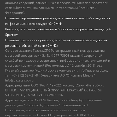
анализа сведений, относящихся к предпочтениям пользователей
сети «Интернет», находящихся на территории Российской
Федерации).
Правила о применении рекомендательных технологий в виджетах
информационного ресурса «24СМИ»
Рекомендательные технологии в блоках платформы рекомендаций
Sparrow
Правила применения рекомендательных технологий в виджетах
рекламно-обменной сети «СМИ2»
Сетевое издание Газета.СПб Регистрационный номер средства
массовой информации Эл № ФС77-73908 выдан Федеральной
службой по надзору в сфере связи, информационных технологий и
массовых коммуникаций (Роскомнадзор) 12 октября 2018 года.
Главный редактор Гущин Ярослав Алексеевич, info@gazeta.spb.ru,
тел: +7 (812) 627-21-84. Учредитель АО "Открытые Медиа",
info@gazeta.spb.ru
Адрес редакции ООО "Рост": 197022, Россия, г.Санкт-Петербург,
ВН.ТЕР.Г. МУНИЦИПАЛЬНЫЙ ОКРУГ АПТЕКАРСКИЙ ОСТРОВ, УЛ
ЧАПЫГИНА, Д. 6 ЛИТЕРА П, ОФИС 316
Адрес учредителя: 197374, Россия, Санкт-Петербург, Торфяная
дорога, дом 17, корпус 6, строение 1, помещение 67Н
Пожалуйста, все пожелания и претензии к текстам,
опубликованном на Газета.СПб, отправляйте ТОЛЬКО по