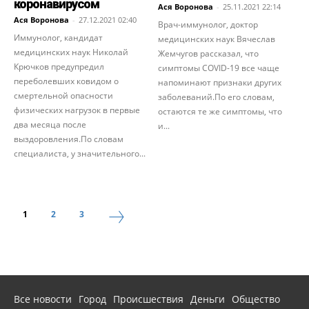
коронавирусом
Ася Воронова
-
25.11.2021 22:14
Ася Воронова
-
27.12.2021 02:40
Врач-иммунолог, доктор
Иммунолог, кандидат
медицинских наук Вячеслав
медицинских наук Николай
Жемчугов рассказал, что
Крючков предупредил
симптомы COVID-19 все чаще
переболевших ковидом о
напоминают признаки других
смертельной опасности
заболеваний.По его словам,
физических нагрузок в первые
остаются те же симптомы, что
два месяца после
и...
выздоровления.По словам
специалиста, у значительного...
1
2
3
Все новости
Город
Происшествия
Деньги
Общество