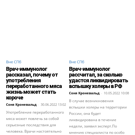
Вне СПб
Вне СПб
Врач-иммунолог
Врач-иммунолог
рассказал, почему от
рассчитал, за сколько
употребления
удастся ликвидировать
переработанного мяса
вспышку холеры в РФ
жизнь может стать
Соня Кроневальд
-
10.05.2022 10:08
короче
В случае возникновения
Соня Кроневальд
-
30.06.2022 13:02
вспышки холеры на территории
Употребление переработанного
России, она будет
мяса может повлечь за собой
ликвидирована в течение
серьезные последствия для
недели, заявил эксперт.По
человека. Врачи настоятельно
мнению специалиста по особо