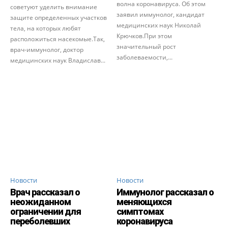
волна коронавируса. Об этом
советуют уделить внимание
заявил иммунолог, кандидат
защите определенных участков
медицинских наук Николай
тела, на которых любят
Крючков.При этом
расположиться насекомые.Так,
значительный рост
врач-иммунолог, доктор
заболеваемости,...
медицинских наук Владислав...
Новости
Новости
Врач рассказал о
Иммунолог рассказал о
неожиданном
меняющихся
ограничении для
симптомах
переболевших
коронавируса