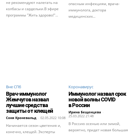
не рекомендуют налегать на
опасным инфекциям, врача-
колбасы и сардельки.В эфире
иммунолога, доктора
программы "Жить здорово!"...
медицинских...
Вне СПб
Коронавирус
Врач-иммунолог
Иммунолог назвал срок
Жемчугов назвал
новой волны COVID
лучшие средства
в России
защиты от клещей
Ирина Бещенцева
-
25.03.2022 21:48
Соня Кроневальд
-
02.05.2022 10:08
В Россию осенью или зимой,
Начинается сезон цветения и,
вероятно, придет новая большая
конечно, клещей. Эксперты