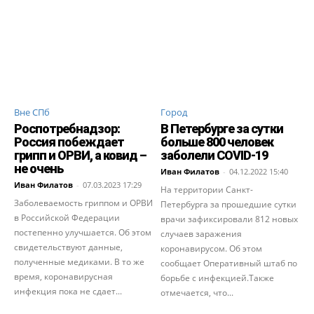
Вне СПб
Город
Роспотребнадзор:
В Петербурге за сутки
Россия побеждает
больше 800 человек
грипп и ОРВИ, а ковид –
заболели COVID-19
не очень
Иван Филатов
-
04.12.2022 15:40
Иван Филатов
-
07.03.2023 17:29
На территории Санкт-
Заболеваемость гриппом и ОРВИ
Петербурга за прошедшие сутки
в Российской Федерации
врачи зафиксировали 812 новых
постепенно улучшается. Об этом
случаев заражения
свидетельствуют данные,
коронавирусом. Об этом
полученные медиками. В то же
сообщает Оперативный штаб по
время, коронавирусная
борьбе с инфекцией.Также
инфекция пока не сдает...
отмечается, что...