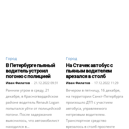
Город
Город
В Петербурге пьяный
На Стачек автобус с
водитель устроил
пьяным водителем
погоню с полицией
врезался в столб
Иван Филатов
-
21.12.2022 09:31
Иван Филатов
-
17.12.2022 11:29
Ранним утром в среду, 21
Вечером в пятницу, 16 декабря,
декабря, в Красногвардейском
на территории Санкт-Петербурга
районе водитель Renault Logan
произошло ДТП с участием
попытался уйти от полицейской
автобуса, управляемого
погони. После задержания
нетрезвым водителем.
выяснилось, что автомобилист
Транспортное средство
находился в...
врезалось в столб проспекте