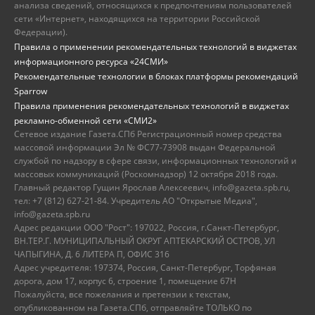
анализа сведений, относящихся к предпочтениям пользователей
сети «Интернет», находящихся на территории Российской
Федерации).
Правила о применении рекомендательных технологий в виджетах
информационного ресурса «24СМИ»
Рекомендательные технологии в блоках платформы рекомендаций
Sparrow
Правила применения рекомендательных технологий в виджетах
рекламно-обменной сети «СМИ2»
Сетевое издание Газета.СПб Регистрационный номер средства
массовой информации Эл № ФС77-73908 выдан Федеральной
службой по надзору в сфере связи, информационных технологий и
массовых коммуникаций (Роскомнадзор) 12 октября 2018 года.
Главный редактор Гущин Ярослав Алексеевич, info@gazeta.spb.ru,
тел: +7 (812) 627-21-84. Учредитель АО "Открытые Медиа",
info@gazeta.spb.ru
Адрес редакции ООО "Рост": 197022, Россия, г.Санкт-Петербург,
ВН.ТЕР.Г. МУНИЦИПАЛЬНЫЙ ОКРУГ АПТЕКАРСКИЙ ОСТРОВ, УЛ
ЧАПЫГИНА, Д. 6 ЛИТЕРА П, ОФИС 316
Адрес учредителя: 197374, Россия, Санкт-Петербург, Торфяная
дорога, дом 17, корпус 6, строение 1, помещение 67Н
Пожалуйста, все пожелания и претензии к текстам,
опубликованном на Газета.СПб, отправляйте ТОЛЬКО по