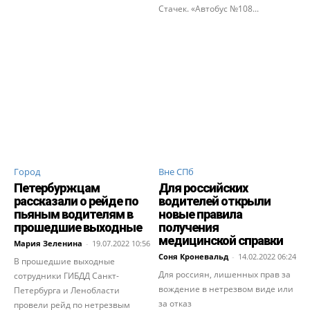
Стачек. «Автобус №108...
Город
Вне СПб
Петербуржцам
Для российских
рассказали о рейде по
водителей открыли
пьяным водителям в
новые правила
прошедшие выходные
получения
медицинской справки
Мария Зеленина
-
19.07.2022 10:56
Соня Кроневальд
-
14.02.2022 06:24
В прошедшие выходные
Для россиян, лишенных прав за
сотрудники ГИБДД Санкт-
вождение в нетрезвом виде или
Петербурга и Ленобласти
за отказ
провели рейд по нетрезвым