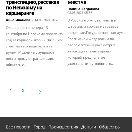
трансляцию, рассекая
жестче
по Невскому на
Полина Богданова
-
каршеринге
08.06.2021 05:36
Анна Иванова
-
14.09.2021 16:28
В России могут увеличить и
штрафы, и срок за нетрезвое
Около девяти вечера 13
вождение.Государственная дума
сентября по Невскому проспекту
Российской Федерации во
ездил каршеринговый "Киа Рио"
втором чтении рассмотрит
с нетрезвым водителем за
законодательный проект,
рулем. Мужчина умудрялся
который предполагает
вести прямую трансляцию,
ужесточении уголовного...
общаясь с...
1
2
Все новости
Город
Происшествия
Деньги
Общество