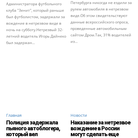
Петербурга никогда не ездили за
Администратора футбольного
рулем автомобиля в нетрезвом
клуба "Зенит", который раньше
виде.Об этом свидетельствуют
был футболистом, задержали за
данные всероссийского опроса,
вождение в нетрезвом виде в
проведенные автомобильным
ночь на субботу.Нетрезвый 32-
сайтом Дром.Так, 31% водителей
летний водитель Игорь Дайнеко
из...
был задержан...
Главная
Новости
Полиция задержала
Наказание за нетрезвое
пьяного автоблогера,
вождение в России
который вел
могут сделать еще