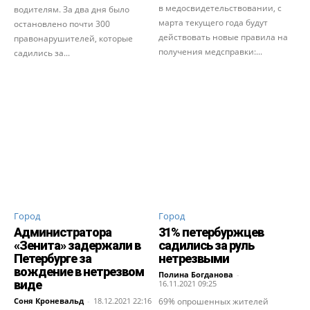
в медосвидетельствовании, с
водителям. За два дня было
марта текущего года будут
остановлено почти 300
действовать новые правила на
правонарушителей, которые
получения медсправки:...
садились за...
Город
Город
Администратора
31% петербуржцев
«Зенита» задержали в
садились за руль
Петербурге за
нетрезвыми
вождение в нетрезвом
Полина Богданова
-
виде
16.11.2021 09:25
Соня Кроневальд
-
18.12.2021 22:16
69% опрошенных жителей