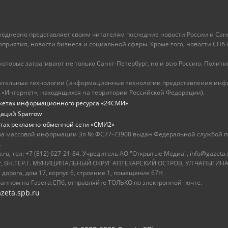
ежедневно представляет своим читателям последние новости России и Санк
иятия, новости бизнеса и социальной сферы. Кроме того, новости СПб сег
оторые затрагивают не только Санкт-Петербург, но и всю Россию. Политика
ательные технологии (информационные технологии предоставления инфо
 «Интернет», находящихся на территории Российской Федерации).
жетах информационного ресурса «24СМИ»
даций Sparrow
тах рекламно-обменной сети «СМИ2»
ва массовой информации Эл № ФС77-73908 выдан Федеральной службой по
.
u, тел: +7 (812) 627-21-84. Учредитель АО "Открытые Медиа", info@gazeta.
бург, ВН.ТЕР.Г. МУНИЦИПАЛЬНЫЙ ОКРУГ АПТЕКАРСКИЙ ОСТРОВ, УЛ ЧАПЫГИНА,
 дорога, дом 17, корпус 6, строение 1, помещение 67Н
ванном на Газета.СПб, отправляйте ТОЛЬКО по электронной почте.
zeta.spb.ru