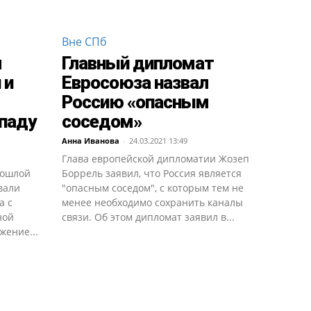
Вне СПб
л
Главный дипломат
 и
Евросоюза назвал
Россию «опасным
паду
соседом»
Анна Иванова
-
24.03.2021 13:49
Глава европейской дипломатии Жозеп
рошлой
Боррель заявил, что Россия является
вали
"опасным соседом", с которым тем не
а с
менее необходимо сохранить каналы
ной
связи. Об этом дипломат заявил в...
жение...