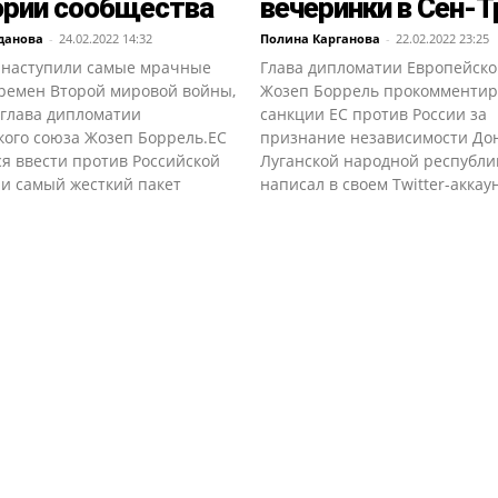
ории сообщества
вечеринки в Сен-Т
данова
-
24.02.2022 14:32
Полина Карганова
-
22.02.2022 23:25
 наступили самые мрачные
Глава дипломатии Европейско
времен Второй мировой войны,
Жозеп Боррель прокомментир
 глава дипломатии
санкции ЕС против России за
кого союза Жозеп Боррель.ЕС
признание независимости До
я ввести против Российской
Луганской народной республи
и самый жесткий пакет
написал в своем Twitter-аккаунт
.