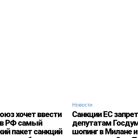
Новости
оюз хочет ввести
Санкции ЕС запре
в РФ самый
депутатам Госду
ий пакет санкций
шопинг в Милане и