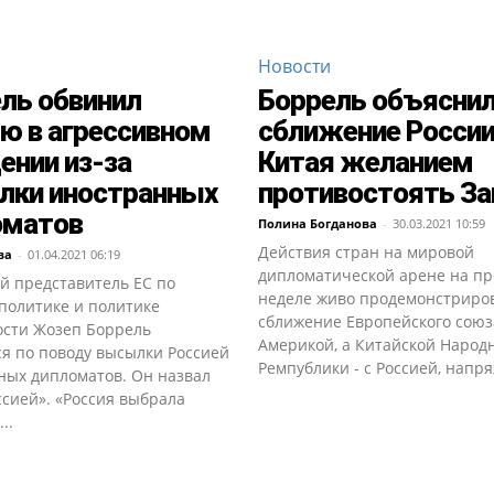
Новости
ль обвинил
Боррель объясни
ю в агрессивном
сближение России
ении из-за
Китая желанием
лки иностранных
противостоять За
оматов
Полина Богданова
-
30.03.2021 10:59
Действия стран на мировой
ва
-
01.04.2021 06:19
дипломатической арене на п
й представитель ЕС по
неделе живо продемонстриро
политике и политике
сближение Европейского союз
ости Жозеп Боррель
Америкой, а Китайской Народ
ся по поводу высылки Россией
Ремпублики - с Россией, напря
ных дипломатов. Он назвал
ссией». «Россия выбрала
..