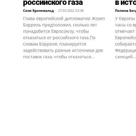
российского газа
в ист
Соня Кроневальд
-
27.03.2022 23:38
Полина Бог
Глава европейской дипломатии Жозеп
У Европы
Боррель предположил, сколько лет
часы со 
понадобится Евросоюзу, чтобы
отмечает
отказаться от российского газа.По
Европейс
словам Борреля, планируется
собираетс
задействовать разные источники для
Федераци
поставок газа, чтобы отказаться...
санкций..