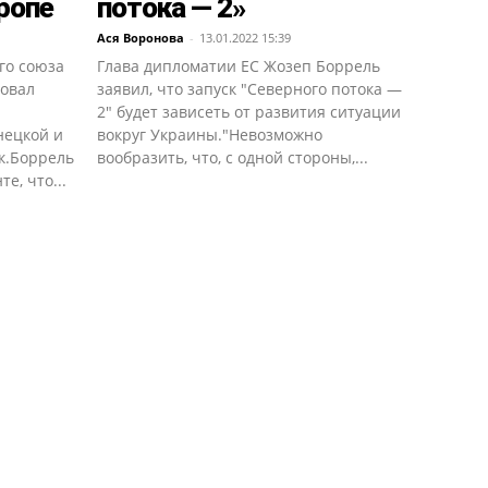
ропе
потока — 2»
Ася Воронова
-
13.01.2022 15:39
го союза
Глава дипломатии ЕС Жозеп Боррель
овал
заявил, что запуск "Северного потока —
2" будет зависеть от развития ситуации
нецкой и
вокруг Украины."Невозможно
к.Боррель
вообразить, что, с одной стороны,...
е, что...