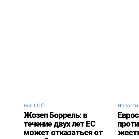
Вне СПб
Новости
Жозеп Боррель: в
Еврос
течение двух лет ЕС
проти
может отказаться от
жестк