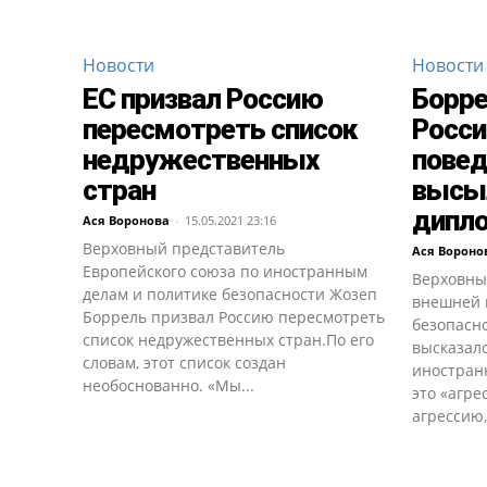
Новости
Новости
ЕС призвал Россию
Борре
пересмотреть список
Росси
недружественных
повед
стран
высы
дипл
Ася Воронова
-
15.05.2021 23:16
Верховный представитель
Ася Вороно
Европейского союза по иностранным
Верховны
делам и политике безопасности Жозеп
внешней 
Боррель призвал Россию пересмотреть
безопасн
список недружественных стран.По его
высказал
словам, этот список создан
иностран
необоснованно. «Мы...
это «агре
агрессию,.