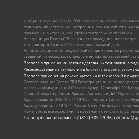
Интернет-издание Газета.СПб – это онлайн-газета, которая 
политика, общественные настроения, важные события и меропр
премьеры и выставки, концерты и театральные спектакли.
На страницах Газета.СПб вы узнаете последние новости дня, к
темы, которые Газета.СПб затрагивает каждый день!
На информационном ресурсе (сайте) применяются рекоменд
сведений, относящихся к предпочтениям пользователей сети
Правила о применении рекомендательных технологий в вид
Рекомендательные технологии в блоках платформы рекомен
Правила применения рекомендательных технологий в видже
Сетевое издание Газета.СПб Регистрационный номер средст
массовых коммуникаций (Роскомнадзор) 12 октября 2018 года
Главный редактор Гущин Ярослав Алексеевич, info@gazeta.spb.r
Адрес редакции ООО "Рост": 197022, Россия, г.Санкт-Петер
Адрес учредителя: 197374, Россия, Санкт-Петербург, Торфяная
Пожалуйста, все пожелания и претензии к текстам, опублико
По вопросам рекламы: +7 (812) 309-29-36,
reklama@ga