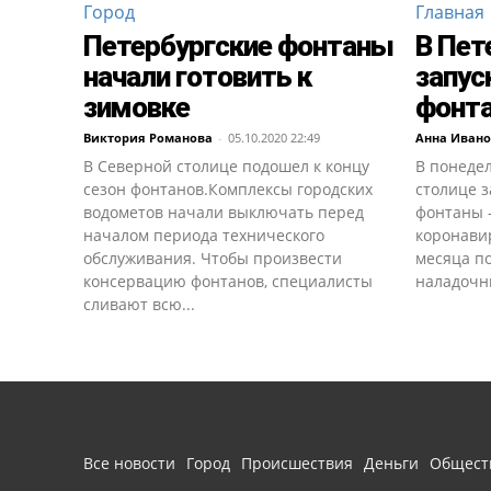
Город
Главная
Петербургские фонтаны
В Пет
начали готовить к
запус
зимовке
фонт
Виктория Романова
-
05.10.2020 22:49
Анна Иван
В Северной столице подошел к концу
В понедел
сезон фонтанов.Комплексы городских
столице з
водометов начали выключать перед
фонтаны -
началом периода технического
коронави
обслуживания. Чтобы произвести
месяца по
консервацию фонтанов, специалисты
наладочны
сливают всю...
Все новости
Город
Происшествия
Деньги
Общест