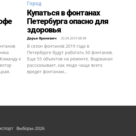
Город
Купаться в фонтанах
гофе
Петербурга опасно для
здоровья
1
Дарья Яриневич
-
20.04.2019 08:49
онтанов
В сезон фонтанов 2019 года в
ника
Петербурге будут работать 50 фонтанов.
.Команду к
Еще 55 объектов на ремонте. Водоканал
ектор
рассказывает, как люди чаще всего
цкая.
вредят фонтанам...
нспорт
Выборы-2026