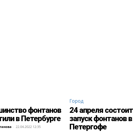
Город
инство фонтанов
24 апреля состои
тили в Петербурге
запуск фонтанов в
Петергофе
ганова
-
22.04.2022 12:35