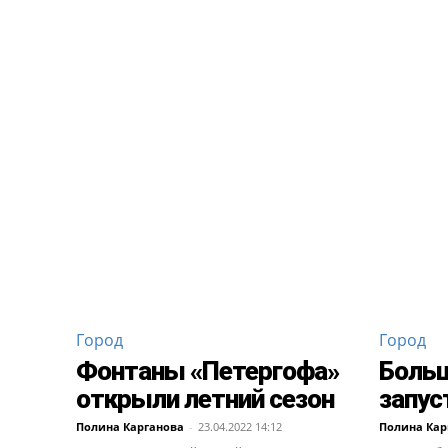
Город
Город
Фонтаны «Петергофа»
Больш
открыли летний сезон
запус
Полина Карганова
-
23.04.2022 14:12
Полина Кар