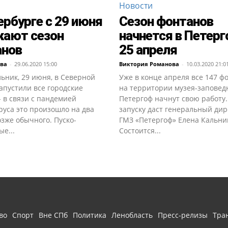
Новости
ербурге с 29 июня
Сезон фонтанов
кают сезон
начнется в Петер
анов
25 апреля
ова
-
29.06.2020 15:00
Виктория Романова
-
10.03.2020 21:0
ьник, 29 июня, в Северной
Уже в конце апреля все 147 ф
апустили все городские
на территории музея-заповед
 в связи с пандемией
Петергоф начнут свою работу
руса это произошло на два
запуску даст генеральный дир
зже обычного. Пуско-
ГМЗ «Петергоф» Елена Кальни
е...
Состоится...
во
Спорт
Вне СПб
Политика
Ленобласть
Пресс-релизы
Тра