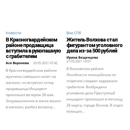
Новости
Вне СПб
В Красногвардейском
Житель Волхова стал
районе продавщица
фигурантом уголовного
вступила в рукопашную
дела из-за 500 рублей
с грабителем
Ирина Бещенцева
-
27.03.2021 10:07
Ася Воронова
-
29.05.2021 07:42
В Волховском районе
В Красногвардейском районе
Ленобласти полицейские по
мужчина совершил налет на
«горячим следам» задержали
магазин, но встретил отпор
грабителя. Возбуждено
продавщицы.Инцидент
уголовное дело.Преступный
произошел вечером 28 мая.
инцидент произошел в пятницу,
Злоумышленник в маске вошел
26 марта, городе Волхов. В отдел
в магазин, разбил витрину...
полиции...