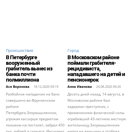
Происшествия
Город
В Петербурге
В Московском районе
вооруженный
поймали грабителя-
грабитель вынес из
рецидивиста,
банка почти
нападавшего на детей и
полмиллиона
пенсионерок
Ася Воронова
-
18.12.2020 09:19
Анна Иванова
-
24.08.2020 09:20
Разбойное нападение на банк
Десять дней назад, 14 августа, в
совершено во Фрунзенском
Московском районе был
районе
задержан преступник, с
Петербурга.Злоумышленник,
применением физической силы
угрожая кассирше предметом
ограбивший 43-летнюю местную
похожим на пистолет, забрал 450
жительницу.Злоумышленник
тыс. рублей и скрылся. Инцидент
напал на женщину и отобрал...