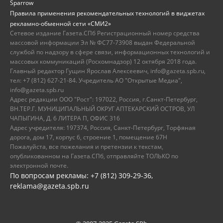
Sparrow
Правила применения рекомендательных технологий в виджетах
рекламно-обменной сети «СМИ2»
Сетевое издание Газета.СПб Регистрационный номер средства
массовой информации Эл № ФС77-73908 выдан Федеральной
службой по надзору в сфере связи, информационных технологий и
массовых коммуникаций (Роскомнадзор) 12 октября 2018 года.
Главный редактор Гущин Ярослав Алексеевич, info@gazeta.spb.ru,
тел: +7 (812) 627-21-84. Учредитель АО "Открытые Медиа",
info@gazeta.spb.ru
Адрес редакции ООО "Рост": 197022, Россия, г.Санкт-Петербург,
ВН.ТЕР.Г. МУНИЦИПАЛЬНЫЙ ОКРУГ АПТЕКАРСКИЙ ОСТРОВ, УЛ
ЧАПЫГИНА, Д. 6 ЛИТЕРА П, ОФИС 316
Адрес учредителя: 197374, Россия, Санкт-Петербург, Торфяная
дорога, дом 17, корпус 6, строение 1, помещение 67Н
Пожалуйста, все пожелания и претензии к текстам,
опубликованном на Газета.СПб, отправляйте ТОЛЬКО по
электронной почте.
По вопросам рекламы: +7 (812) 309-29-36,
reklama@gazeta.spb.ru