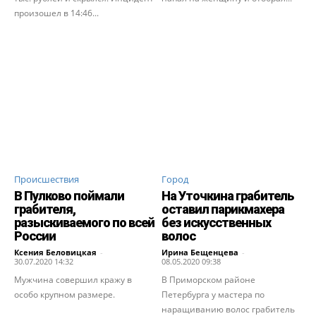
произошел в 14:46...
Происшествия
Город
В Пулково поймали
На Уточкина грабитель
грабителя,
оставил парикмахера
разыскиваемого по всей
без искусственных
России
волос
Ксения Беловицкая
-
Ирина Бещенцева
-
30.07.2020 14:32
08.05.2020 09:38
Мужчина совершил кражу в
В Приморском районе
особо крупном размере.
Петербурга у мастера по
наращиванию волос грабитель