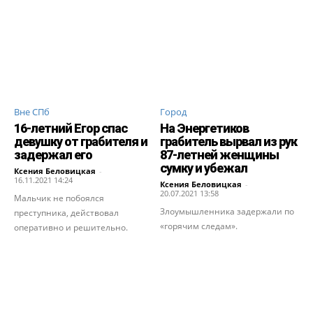
Вне СПб
Город
16-летний Егор спас
На Энергетиков
девушку от грабителя и
грабитель вырвал из рук
задержал его
87-летней женщины
сумку и убежал
Ксения Беловицкая
-
16.11.2021 14:24
Ксения Беловицкая
-
20.07.2021 13:58
Мальчик не побоялся
Злоумышленника задержали по
преступника, действовал
«горячим следам».
оперативно и решительно.