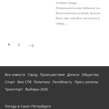
отобрал пряди.
Злоумышленника поймали на
Васильевском острове, волосы
были при нем.Все случилось в
среду,...
1
2
Все новости
Город
Происшествия
Деньги
Общество
Спорт
Вне СПб
Политика
Ленобласть
Пресс-релизы
Транспорт
Выборы-2026
Погода в Санкт-Петербурге