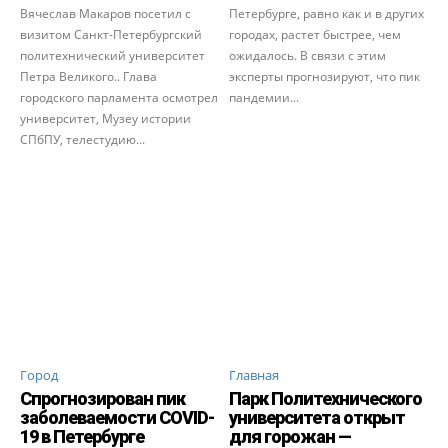
Вячеслав Макаров посетил с
Петербурге, равно как и в других
визитом Санкт-Петербургский
городах, растет быстрее, чем
политехнический университет
ожидалось. В связи с этим
Петра Великого.. Глава
эксперты прогнозируют, что пик
городского парламента осмотрел
пандемии...
университет, Музеу истории
СПбПУ, телестудию...
Город
Главная
Спрогнозирован пик
Парк Политехнического
заболеваемости COVID-
университета открыт
19 в Петербурге
для горожан —