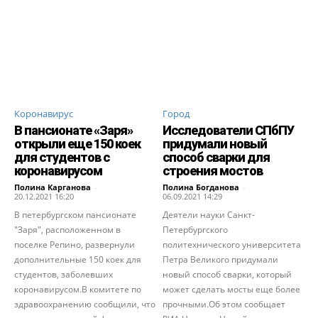
Коронавирус
Город
В пансионате «Заря»
Исследователи СПбПУ
открыли еще 150 коек
придумали новый
для студентов с
способ сварки для
коронавирусом
строения мостов
Полина Карганова
-
Полина Богданова
-
20.12.2021 16:20
06.09.2021 14:29
В петербургском пансионате
Деятели науки Санкт-
"Заря", расположенном в
Петербургского
поселке Репино, развернули
политехнического университета
дополнительные 150 коек для
Петра Великого придумали
студентов, заболевших
новый способ сварки, который
коронавирусом.В комитете по
может сделать мосты еще более
здравоохранению сообщили, что
прочными.Об этом сообщает