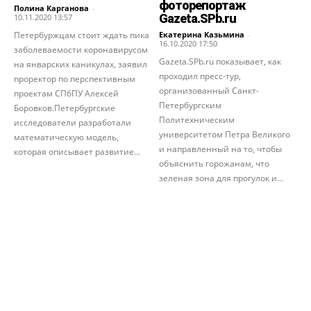
фоторепортаж
Полина Карганова
-
Gazeta.SPb.ru
10.11.2020 13:57
Петербуржцам стоит ждать пика
Екатерина Казьмина
-
16.10.2020 17:50
заболеваемости коронавирусом
Gazeta.SPb.ru показывает, как
на январских каникулах, заявил
проходил пресс-тур,
проректор по перспективным
организованный Санкт-
проектам СПбПУ Алексей
Петербургским
Боровков.Петербургские
Политехническим
исследователи разработали
университетом Петра Великого
математическую модель,
и направленный на то, чтобы
которая описывает развитие...
объяснить горожанам, что
зеленая зона для прогулок и...