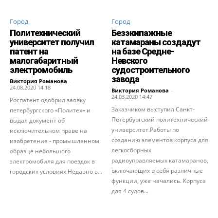
Город
Город
Политехнический
Безэкипажные
университет получил
катамараны создадут
патент на
на базе Средне-
малогабаритный
Невского
электромобиль
судостроительного
завода
Виктория Романова
-
24.08.2020 14:18
Виктория Романова
-
24.03.2020 14:47
Роспатент одобрил заявку
Заказчиком выступил Санкт-
петербургского «Политех» и
Петербургский политехнический
выдал документ об
университет.Работы по
исключительном праве на
созданию элементов корпуса для
изобретение - промышленном
легкосборных
образце небольшого
радиоуправляемых катамаранов,
электромобиля для поездок в
включающих в себя различные
городских условиях.Недавно в...
функции, уже начались. Корпуса
для 4 судов...