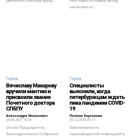
увеличить коечный фонд...
РИА Новости.Новый метод
заключается...
Город
Город
Вячеславу Макарову
Специалисты
вручили мантию и
выяснили, когда
присвоили звание
петербуржцам ждать
Почетного доктора
пика пандемии COVID-
СПбПУ
19
Александра Мошкович
-
Полина Карганова
-
24.05.2021 16:56
05.12.2020 20:13
24 мая Председатель
Заболеваемость
Законодательного Собрания
коронавирусной инфекцией в