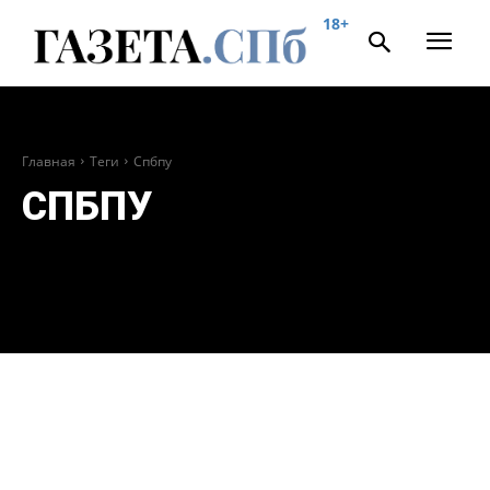
18+
Главная
Теги
Спбпу
СПБПУ