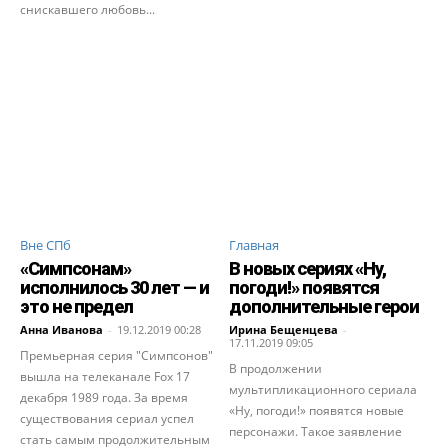
снискавшего любовь...
Вне СПб
Главная
«Симпсонам»
В новых сериях «Ну,
исполнилось 30 лет — и
погоди!» появятся
это не предел
дополнительные герои
Анна Иванова
-
19.12.2019 00:28
Ирина Бещенцева
-
17.11.2019 09:05
Премьерная серия "Симпсонов"
В продолжении
вышла на телеканале Fox 17
мультипликационного сериала
декабря 1989 года. За время
«Ну, погоди!» появятся новые
существования сериал успел
персонажи. Такое заявление
стать самым продолжительным