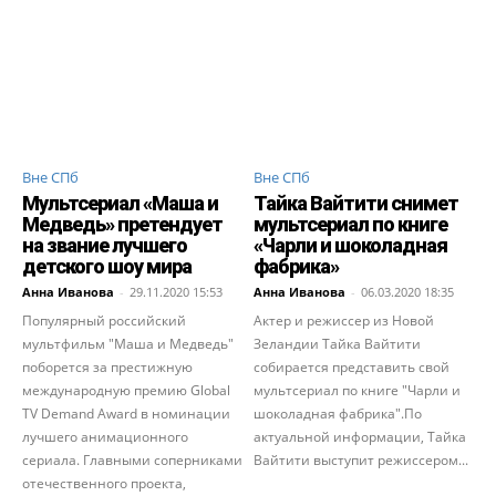
Вне СПб
Вне СПб
Мультсериал «Маша и
Тайка Вайтити снимет
Медведь» претендует
мультсериал по книге
на звание лучшего
«Чарли и шоколадная
детского шоу мира
фабрика»
Анна Иванова
-
29.11.2020 15:53
Анна Иванова
-
06.03.2020 18:35
Популярный российский
Актер и режиссер из Новой
мультфильм "Маша и Медведь"
Зеландии Тайка Вайтити
поборется за престижную
собирается представить свой
международную премию Global
мультсериал по книге "Чарли и
TV Demand Award в номинации
шоколадная фабрика".По
лучшего анимационного
актуальной информации, Тайка
сериала. Главными соперниками
Вайтити выступит режиссером...
отечественного проекта,