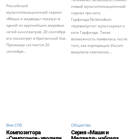
Российский
новый мультипликационный
мультипликационный сериал
сериал про кота
«Маша и медведь» покажут в
Гарфилда.Nickelodeon
одной их крупнейших мировых
перевыпустит мультсериал о
сетей кинотеатров. 20 сентября
коте Гарфилде. Такая
его посмотрят в британской Vue.
возможность появилась после
Премьера состоится 20
того, как корпорация Viacom
сентября...
выкупила компанию...
Вне СПб
Общество
Композитора
Серия «Маши и
«Симпсонов» уволили
Медведя» набрала