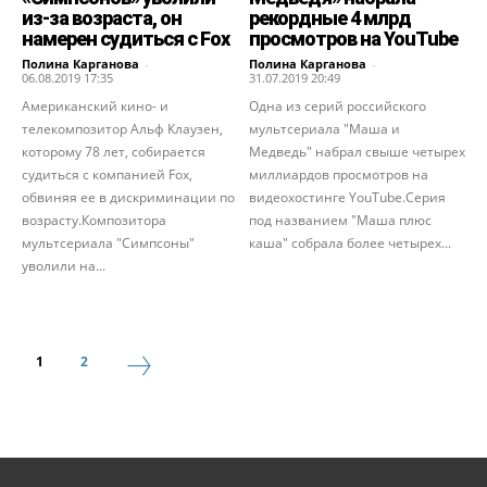
из-за возраста, он
рекордные 4 млрд
намерен судиться с Fox
просмотров на YouTube
Полина Карганова
-
Полина Карганова
-
06.08.2019 17:35
31.07.2019 20:49
Американский кино- и
Одна из серий российского
телекомпозитор Альф Клаузен,
мультсериала "Маша и
которому 78 лет, собирается
Медведь" набрал свыше четырех
судиться с компанией Fox,
миллиардов просмотров на
обвиняя ее в дискриминации по
видеохостинге YouTube.Серия
возрасту.Композитора
под названием "Маша плюс
мультсериала "Симпсоны"
каша" собрала более четырех...
уволили на...
1
2