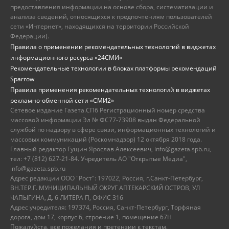
предоставления информации на основе сбора, систематизации и
анализа сведений, относящихся к предпочтениям пользователей
сети «Интернет», находящихся на территории Российской
Федерации).
Правила о применении рекомендательных технологий в виджетах
информационного ресурса «24СМИ»
Рекомендательные технологии в блоках платформы рекомендаций
Sparrow
Правила применения рекомендательных технологий в виджетах
рекламно-обменной сети «СМИ2»
Сетевое издание Газета.СПб Регистрационный номер средства
массовой информации Эл № ФС77-73908 выдан Федеральной
службой по надзору в сфере связи, информационных технологий и
массовых коммуникаций (Роскомнадзор) 12 октября 2018 года.
Главный редактор Гущин Ярослав Алексеевич, info@gazeta.spb.ru,
тел: +7 (812) 627-21-84. Учредитель АО "Открытые Медиа",
info@gazeta.spb.ru
Адрес редакции ООО "Рост": 197022, Россия, г.Санкт-Петербург,
ВН.ТЕР.Г. МУНИЦИПАЛЬНЫЙ ОКРУГ АПТЕКАРСКИЙ ОСТРОВ, УЛ
ЧАПЫГИНА, Д. 6 ЛИТЕРА П, ОФИС 316
Адрес учредителя: 197374, Россия, Санкт-Петербург, Торфяная
дорога, дом 17, корпус 6, строение 1, помещение 67Н
Пожалуйста, все пожелания и претензии к текстам,