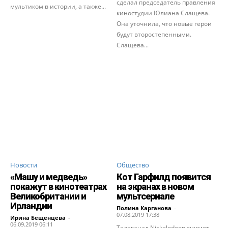
сделал председатель правления
мультиком в истории, а также...
киностудии Юлиана Слащева.
Она уточнила, что новые герои
будут второстепенными.
Слащева...
Новости
Общество
«Машу и медведь»
Кот Гарфилд появится
покажут в кинотеатрах
на экранах в новом
Великобритании и
мультсериале
Ирландии
Полина Карганова
-
07.08.2019 17:38
Ирина Бещенцева
-
06.09.2019 06:11
Телеканал Nickelodeon снимет