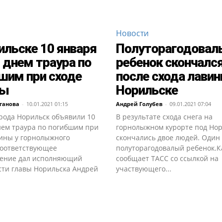
Новости
ильске 10 января
Полуторагодовал
 днем траура по
ребенок скончалс
шим при сходе
после схода лавин
ны
Норильске
ганова
-
10.01.2021 01:15
Андрей Голубев
-
09.01.2021 07:04
орода Норильск объявили 10
В результате схода снега на
нем траура по погибшим при
горнолыжном курорте под Но
вины у горнолыжного
скончались двое людей. Один 
Соответствующее
полуторагодовалый ребенок.К
ение дал исполняющий
сообщает ТАСС со ссылкой на
сти главы Норильска Андрей
участвующего...