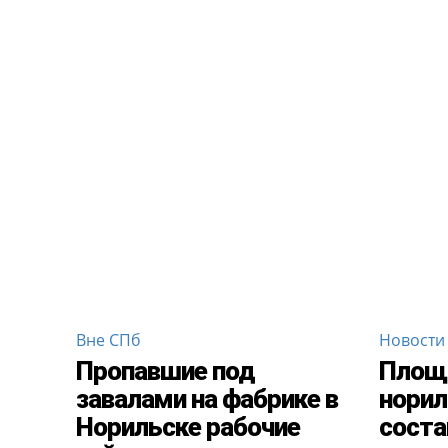
Вне СПб
Новости
Пропавшие под
Площа
завалами на фабрике в
норил
Норильске рабочие
соста