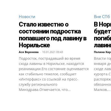
Новости
Вне СПб
Стало известно о
В Нор
состоянии подростка
будет
попавшего под лавину в
погиб
Норильске
лави
Ася Воронова
-
10.01.2021 09:43
Полина Кар
Подросток, пострадавший во время
Власти г
схода лавины в Норильске, находится
января д
реанимации.Его состояние оценивается
сходе ла
как стабильно тяжелое, сообщает
курорта.
«Интерфакс» со ссылкой на пресс-
распоряж
службу регионального
обязанно
Минздрава.Отмечается, что...
Малков,...