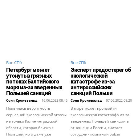
Вне СПб
Вне СПб
Петербург может
Эксперт предостерег об
утонуть в грязных
экологической
потоках Балтийского
катастрофе из-за
моря из-за введенных
антироссийских
Польшей санкций
санкций Польши
Соня Кроневальд
-
16.06.2022 08:46
Соня Кроневальд
-
07.06.2022 09:20
Появилась вероятность
В мире может произойти
серьезной экологической угрозы
экологическая катастрофа из-за
не только Калининградской
введенных Польшей санкции в
области, которая близка с
отношении России, считает
Польшей, но и даже уже
сотрудник компании Sulzer