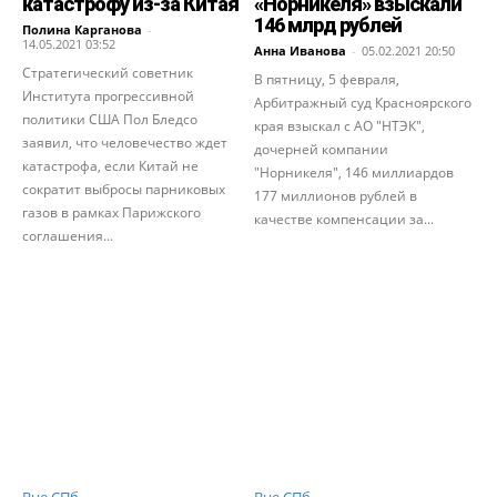
катастрофу из-за Китая
«Норникеля» взыскали
146 млрд рублей
Полина Карганова
-
14.05.2021 03:52
Анна Иванова
-
05.02.2021 20:50
Стратегический советник
В пятницу, 5 февраля,
Института прогрессивной
Арбитражный суд Красноярского
политики США Пол Бледсо
края взыскал с АО "НТЭК",
заявил, что человечество ждет
дочерней компании
катастрофа, если Китай не
"Норникеля", 146 миллиардов
сократит выбросы парниковых
177 миллионов рублей в
газов в рамках Парижского
качестве компенсации за...
соглашения...
Вне СПб
Вне СПб