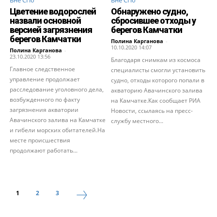
Цветение водорослей
Обнаружено судно,
назвали основной
сбросившее отходы у
версией загрязнения
берегов Камчатки
берегов Камчатки
Полина Карганова
-
10.10.2020 14:07
Полина Карганова
-
23.10.2020 13:56
Благодаря снимкам из космоса
Главное следственное
специалисты смогли установить
управление продолжает
судно, отходы которого попали в
расследование уголовного дела,
акваторию Авачинского залива
возбужденного по факту
на Камчатке.Как сообщает РИА
загрязнения акватории
Новости, ссылаясь на пресс-
Авачинского залива на Камчатке
службу местного...
и гибели морских обитателей.На
месте происшествия
продолжают работать...
1
2
3