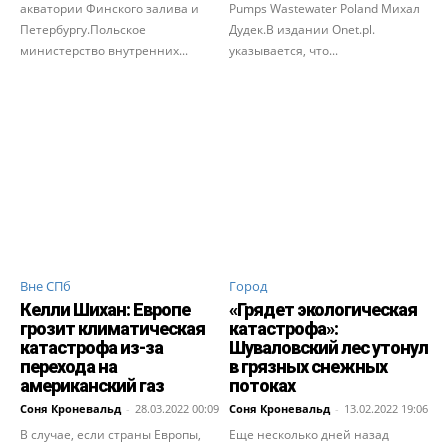
акватории Финского залива и
Pumps Wastewater Poland Михал
Петербургу.Польское
Дудек.В издании Onet.pl.
министерство внутренних...
указывается, что...
Вне СПб
Город
Келли Шихан: Европе
«Грядет экологическая
грозит климатическая
катастрофа»:
катастрофа из-за
Шуваловский лес утонул
перехода на
в грязных снежных
американский газ
потоках
Соня Кроневальд
-
28.03.2022 00:09
Соня Кроневальд
-
13.02.2022 19:06
В случае, если страны Европы,
Еще несколько дней назад