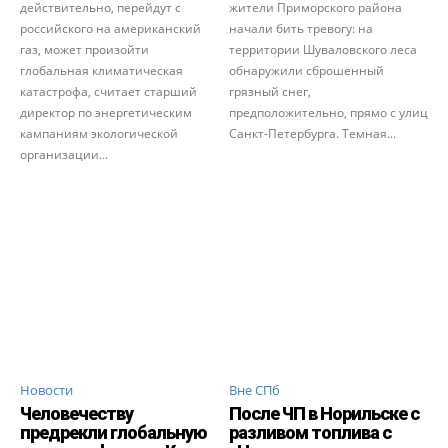
действительно, перейдут с
жители Приморского района
российского на американский
начали бить тревогу: на
газ, может произойти
территории Шуваловского леса
глобальная климатическая
обнаружили сброшенный
катастрофа, считает старший
грязный снег,
директор по энергетическим
предположительно, прямо с улиц
кампаниям экологической
Санкт-Петербурга. Темная...
организации...
Новости
Вне СПб
Человечеству
После ЧП в Норильске с
предрекли глобальную
разливом топлива с