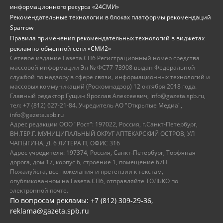
информационного ресурса «24СМИ»
Рекомендательные технологии в блоках платформы рекомендаций
Sparrow
Правила применения рекомендательных технологий в виджетах
рекламно-обменной сети «СМИ2»
Сетевое издание Газета.СПб Регистрационный номер средства
массовой информации Эл № ФС77-73908 выдан Федеральной
службой по надзору в сфере связи, информационных технологий и
массовых коммуникаций (Роскомнадзор) 12 октября 2018 года.
Главный редактор Гущин Ярослав Алексеевич, info@gazeta.spb.ru,
тел: +7 (812) 627-21-84. Учредитель АО "Открытые Медиа",
info@gazeta.spb.ru
Адрес редакции ООО "Рост": 197022, Россия, г.Санкт-Петербург,
ВН.ТЕР.Г. МУНИЦИПАЛЬНЫЙ ОКРУГ АПТЕКАРСКИЙ ОСТРОВ, УЛ
ЧАПЫГИНА, Д. 6 ЛИТЕРА П, ОФИС 316
Адрес учредителя: 197374, Россия, Санкт-Петербург, Торфяная
дорога, дом 17, корпус 6, строение 1, помещение 67Н
Пожалуйста, все пожелания и претензии к текстам,
опубликованном на Газета.СПб, отправляйте ТОЛЬКО по
электронной почте.
По вопросам рекламы: +7 (812) 309-29-36,
reklama@gazeta.spb.ru