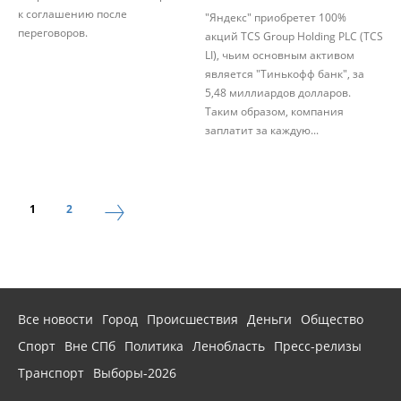
к соглашению после
"Яндекс" приобретет 100%
переговоров.
акций TCS Group Holding PLC (TCS
LI), чьим основным активом
является "Тинькофф банк", за
5,48 миллиардов долларов.
Таким образом, компания
заплатит за каждую...
1
2
Все новости
Город
Происшествия
Деньги
Общество
Спорт
Вне СПб
Политика
Ленобласть
Пресс-релизы
Транспорт
Выборы-2026