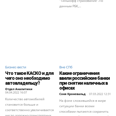
"Тинькофф страхование".По
данным РБК,...
Бизнес-вести
Вне СПб
Что такое КАСКО и для
Какие ограничения
чего оно необходимо
ввели российские банки
автовладельцу?
при снятии наличных в
офисах
Отдел Аналитики
-
04.04.2022 16:07
Соня Кроневальд
-
07.03.2022 12:31
Количество автомобилей
На фоне сложившейся в мире
становится больше и
ситуации банки всеми
соответственно увеличивается
способами пытаются сохранить
число дорожно-транспортных