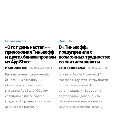
Бизнес-вести
Вне СПб
«Этот день настал» –
В «Тинькофф»
приложения Тинькофф
предупредили о
и других банков пропали
возможных трудностях
из App Store
со снятием валюты
Иван Филатов
-
02.03.2023 09:54
Соня Кроневальд
-
09.06.2022 15:11
Весь перечень приложений,
Клиенты банка "Тинькофф"
относящихся к банку
массово жалуются на трудности
«Тинькофф» пропали из
со снятием валюты. В
магазина App Store. Об этом
организацию информацию
сообщили в пресс-службе
подтвердили, добавив, что
кредитной организации. «Этот
работы в этом направлении
день все же настал –...
идут, но неизвестно, когда...