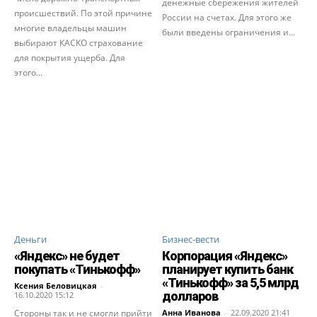
денежные сбережения жителей
происшествий. По этой причине
России на счетах. Для этого же
многие владельцы машин
были введены ограничения и...
выбирают КАСКО страхование
для покрытия ущерба. Для
этого...
Деньги
Бизнес-вести
«Яндекс» не будет
Корпорация «Яндекс»
покупать «Тинькофф»
планирует купить банк
«Тинькофф» за 5,5 млрд
Ксения Беловицкая
-
долларов
16.10.2020 15:12
Стороны так и не смогли прийти
Анна Иванова
-
22.09.2020 21:41