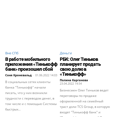
Вне СПб
Деньги
В работе мобильного
РБК: Олег Тиньков
приложения «Тинькофф
планирует продать
банк» произошел сбой
свою долю в
«Тинькофф»
Соня Кроневальд
-
01.06.2022 14:03
Полина Карганова
-
В социальных сетях клиенты
23.04.2022 14:54
банка "Тинькофф" начали
Бизнесмен Олег Тиньков ведет
писать, что у них возникли
переговоры по продаже
трудности с переводом денег, в
оформленной на семейный
том числе и с помощью Системы
траст доли TCS Group, в которую
быстрых...
входят "Тинькофф банк" и