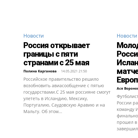
Новости
Новости
Россия открывает
Моло
границы с пяти
Росси
странами с 25 мая
Ислан
матче
Полина Карганова
-
14.05.2021 21:50
Евро
Российское правительство решило
возобновить авиасообщение с пятью
Ася Вороно
государствами.С 25 мая россияне смогут
Футболис
улететь в Исландию, Мексику,
России р
Португалию, Саудовскую Аравию и на
команду 
Мальту. Об этом...
финально
прошел в
завершилс