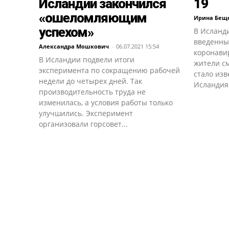
Исландии закончился
19
«ошеломляющим
Ирина Бещ
успехом»
В Исланд
введенны
Александра Мошкович
-
06.07.2021 15:54
коронави
В Исландии подвели итоги
жители см
эксперимента по сокращению рабочей
стало изв
недели до четырех дней. Так
Исландия.
производительность труда не
изменилась, а условия работы только
улучшились. Эксперимент
организовали горсовет...