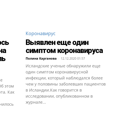
Коронавирус
ось
Выявлен еще один
на
симптом коронавируса
ль
Полина Карганова
-
12.12.2020 01:57
Исландские ученые обнаружили еще
один симптом коронавирусной
инфекции, который наблюдался более
ие
чем у половины заболевших пациентов
Об этом
в Исландии.Как говорится в
рта. Как
исследовании, опубликованном в
журнале...
училось