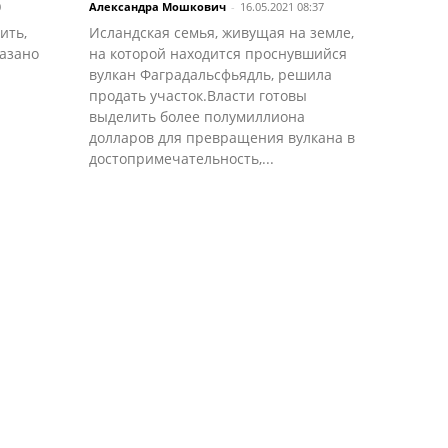
0
Александра Мошкович
-
16.05.2021 08:37
ить,
Исландская семья, живущая на земле,
казано
на которой находится проснувшийся
вулкан Фаградальсфьядль, решила
продать участок.Власти готовы
выделить более полумиллиона
долларов для превращения вулкана в
достопримечательность,...