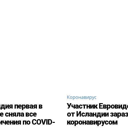
Коронавирус
дия первая в
Участник Евровид
е сняла все
от Исландии зара
ичения по COVID-
коронавирусом