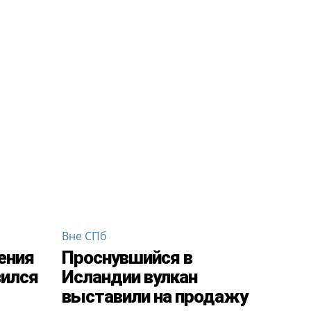
Вне СПб
ения
Проснувшийся в
зился
Исландии вулкан
выставили на продажу