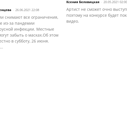
Ксения Беловицкая
-
20.05.2021 02:0
Артист не сможет очно выступ
енцева
-
26.06.2021 22:08
поэтому на конкурсе будет по
ии снимают все ограничения,
видео.
е из-за пандемии
русной инфекции. Местные
огут забыть о масках.Об этом
естно в субботу, 26 июня.
..