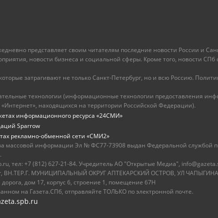
ежедневно представляет своим читателям последние новости России и Санк
иятия, новости бизнеса и социальной сферы. Кроме того, новости СПб сег
оторые затрагивают не только Санкт-Петербург, но и всю Россию. Политика
ательные технологии (информационные технологии предоставления инфо
 «Интернет», находящихся на территории Российской Федерации).
жетах информационного ресурса «24СМИ»
даций Sparrow
тах рекламно-обменной сети «СМИ2»
ва массовой информации Эл № ФС77-73908 выдан Федеральной службой по
.
u, тел: +7 (812) 627-21-84. Учредитель АО "Открытые Медиа", info@gazeta.
бург, ВН.ТЕР.Г. МУНИЦИПАЛЬНЫЙ ОКРУГ АПТЕКАРСКИЙ ОСТРОВ, УЛ ЧАПЫГИНА,
 дорога, дом 17, корпус 6, строение 1, помещение 67Н
ванном на Газета.СПб, отправляйте ТОЛЬКО по электронной почте.
zeta.spb.ru