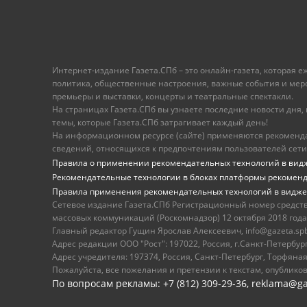
Интернет-издание Газета.СПб – это онлайн-газета, которая 
политика, общественные настроения, важные события и меропр
премьеры и выставки, концерты и театральные спектакли.
На страницах Газета.СПб вы узнаете последние новости дня, к
темы, которые Газета.СПб затрагивает каждый день!
На информационном ресурсе (сайте) применяются рекоменд
сведений, относящихся к предпочтениям пользователей сети
Правила о применении рекомендательных технологий в вид
Рекомендательные технологии в блоках платформы рекомен
Правила применения рекомендательных технологий в видже
Сетевое издание Газета.СПб Регистрационный номер средст
массовых коммуникаций (Роскомнадзор) 12 октября 2018 года
Главный редактор Гущин Ярослав Алексеевич, info@gazeta.spb.r
Адрес редакции ООО "Рост": 197022, Россия, г.Санкт-Петер
Адрес учредителя: 197374, Россия, Санкт-Петербург, Торфяная
Пожалуйста, все пожелания и претензии к текстам, опублико
По вопросам рекламы: +7 (812) 309-29-36,
reklama@ga