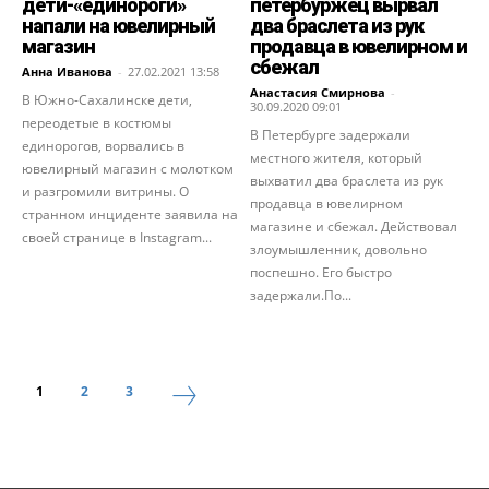
дети-«единороги»
петербуржец вырвал
напали на ювелирный
два браслета из рук
магазин
продавца в ювелирном и
сбежал
Анна Иванова
-
27.02.2021 13:58
Анастасия Смирнова
-
В Южно-Сахалинске дети,
30.09.2020 09:01
переодетые в костюмы
В Петербурге задержали
единорогов, ворвались в
местного жителя, который
ювелирный магазин с молотком
выхватил два браслета из рук
и разгромили витрины. О
продавца в ювелирном
странном инциденте заявила на
магазине и сбежал. Действовал
своей странице в Instagram...
злоумышленник, довольно
поспешно. Его быстро
задержали.По...
1
2
3