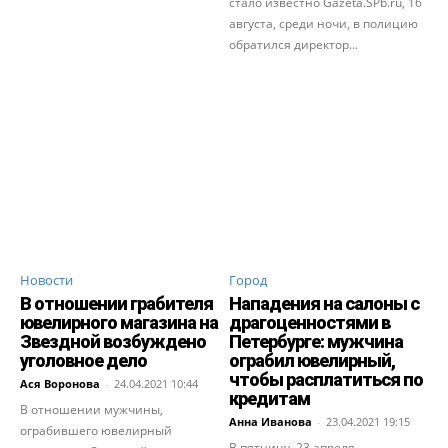
стало известно Gazeta.SPb.ru, 16
августа, среди ночи, в полицию
обратился директор...
Новости
Город
В отношении грабителя
Нападения на салоны с
ювелирного магазина на
драгоценностями в
Звездной возбуждено
Петербурге: мужчина
уголовное дело
ограбил ювелирный,
чтобы расплатиться по
Ася Воронова
-
24.04.2021 10:44
кредитам
В отношении мужчины,
Анна Иванова
-
23.04.2021 19:15
ограбившего ювелирный
В пятницу, 23 апреля,