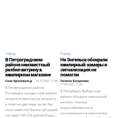
Город
Город
В Петроградском
На Энгельса обокрали
районе неизвестный
ювелирный: камеры и
разбил витрину в
сигнализация не
ювелирном магазине
помогли
Соня Кроневальд
-
14.10.2021 11:06
Полина Богданова
-
17.08.2021 11:49
В Петроградском районе
В Петербурге Выборгском
Петербурга неизвестный разбил
районе обокрали ювелирный
витрину в ювелирном магазине
магазин. Камеры
и похитил две пары часов. Как
видеонаблюдения и
стало известно Gazeta.spb ущерб
сигнализация не помогли.Как
составил 145 216 рублей.Вчера...