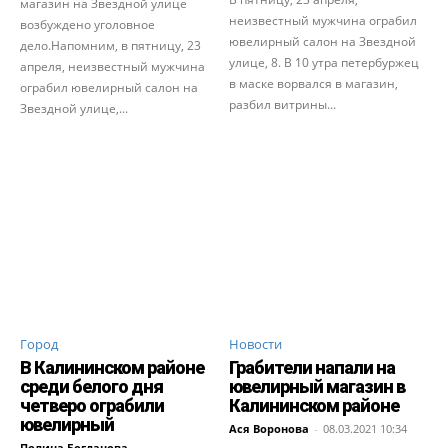
магазин на Звездной улице
неизвестный мужчина ограбил
возбуждено уголовное
ювелирный салон на Звездной
дело.Напомним, в пятницу, 23
улице, 8. В 10 утра петербуржец
апреля, неизвестный мужчина
в маске ворвался в магазин,
ограбил ювелирный салон на
разбил витрины...
Звездной улице,...
Город
Новости
В Калининском районе
Грабители напали на
среди белого дня
ювелирный магазин в
четверо ограбили
Калининском районе
ювелирный
Ася Воронова
-
08.03.2021 10:34
Полина Богданова
-