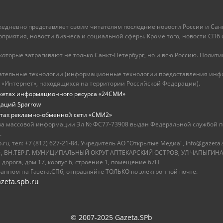
ежедневно представляет своим читателям последние новости России и Санк
иятия, новости бизнеса и социальной сферы. Кроме того, новости СПб сег
оторые затрагивают не только Санкт-Петербург, но и всю Россию. Политика
ательные технологии (информационные технологии предоставления инфо
 «Интернет», находящихся на территории Российской Федерации).
жетах информационного ресурса «24СМИ»
даций Sparrow
тах рекламно-обменной сети «СМИ2»
ва массовой информации Эл № ФС77-73908 выдан Федеральной службой по
.
u, тел: +7 (812) 627-21-84. Учредитель АО "Открытые Медиа", info@gazeta.
бург, ВН.ТЕР.Г. МУНИЦИПАЛЬНЫЙ ОКРУГ АПТЕКАРСКИЙ ОСТРОВ, УЛ ЧАПЫГИНА,
 дорога, дом 17, корпус 6, строение 1, помещение 67Н
ванном на Газета.СПб, отправляйте ТОЛЬКО по электронной почте.
zeta.spb.ru
© 2007-2025 Gazeta.SPb