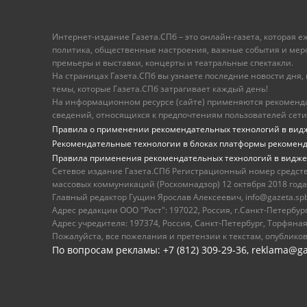
Интернет-издание Газета.СПб – это онлайн-газета, которая 
политика, общественные настроения, важные события и меропр
премьеры и выставки, концерты и театральные спектакли.
На страницах Газета.СПб вы узнаете последние новости дня, к
темы, которые Газета.СПб затрагивает каждый день!
На информационном ресурсе (сайте) применяются рекоменд
сведений, относящихся к предпочтениям пользователей сети
Правила о применении рекомендательных технологий в вид
Рекомендательные технологии в блоках платформы рекомен
Правила применения рекомендательных технологий в видже
Сетевое издание Газета.СПб Регистрационный номер средст
массовых коммуникаций (Роскомнадзор) 12 октября 2018 года
Главный редактор Гущин Ярослав Алексеевич, info@gazeta.spb.r
Адрес редакции ООО "Рост": 197022, Россия, г.Санкт-Петер
Адрес учредителя: 197374, Россия, Санкт-Петербург, Торфяная
Пожалуйста, все пожелания и претензии к текстам, опублико
По вопросам рекламы: +7 (812) 309-29-36,
reklama@ga