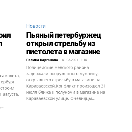
Новости
оил
Пьяный петербуржец
л
открыл стрельбу из
пистолета в магазине
Полина Карганова
-
01.08.2021 11:10
Полицейские Невского района
задержали вооруженного мужчину,
самолета,
открывшего стрельбу в магазине на
ербург,
Караваевской.Конфликт произошел 31
устроил
июля ближе к полуночи в магазине на
 августа.
Караваевской улице. Очевидцы...
...