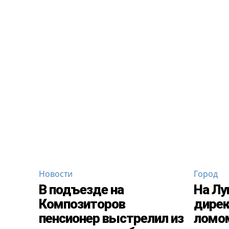
Новости
Город
В подъезде на
На Лу
Композиторов
дирек
пенсионер выстрелил из
ломо