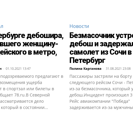
ал
Новости
ербурге дебошира,
Безмасочник устр
ившего женщину-
дебош и задержа
ейского в метро,
самолет из Сочи в
Петербург
н
-
01.10.2021 13:47
Полина Карганова
-
31.08.2021 23:08
 подозреваемого предлагают в
Пассажиры застряли на борту 
 возмещения ущерба
следующего рейсом Сочи - Пет
 в спортзал или билеты в
из-за безмасочника, который 
общает 78.ru.В Северной
дебош.Инцидент произошел 31
рассматривается дело
Рейс авиакомпании "Победа"
который в состоянии...
задерживается из-за мужчины,