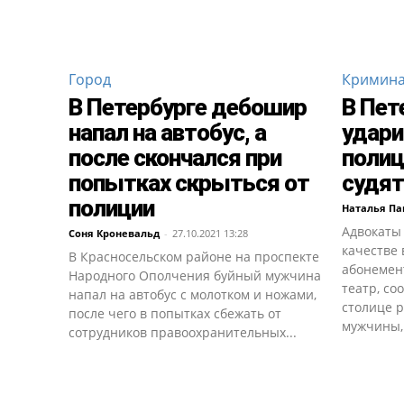
Город
Кримин
В Петербурге дебошир
В Пет
напал на автобус, а
удар
после скончался при
полиц
попытках скрыться от
судят
полиции
Наталья Па
Адвокаты
Соня Кроневальд
-
27.10.2021 13:28
качестве
В Красносельском районе на проспекте
абонемент
Народного Ополчения буйный мужчина
театр, со
напал на автобус с молотком и ножами,
столице 
после чего в попытках сбежать от
мужчины, 
сотрудников правоохранительных...