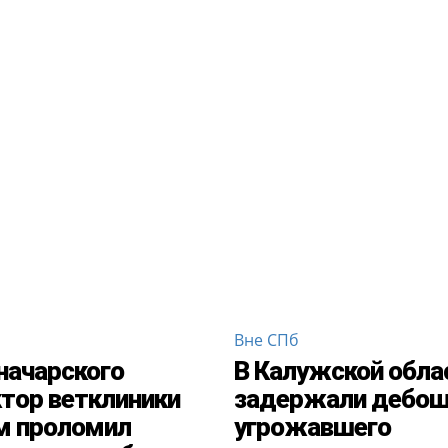
Вне СПб
начарского
В Калужской обла
тор ветклиники
задержали дебош
м проломил
угрожавшего