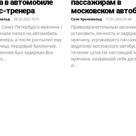
а в автомобиле
пассажирам в
с-тренера
московском автоб
вальд
-
06.02.2022 16:51
Соня Кроневальд
-
17.01.2022 01:48
 Санкт-Петербурга мужчина с
Правоохранительным органам
ачала напал на автомобиль
установить личность и задер
енера, а после распылил ему
мужчину, угрожавшего пассаж
 лицо перцовый баллончик.
водителю московского автобуса
енник был задержан.Все
течение суток.На настоящий 
...
мужчина, назвавший себя даг
и...