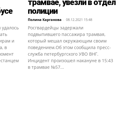
трамвае, увезли в отдел
усе
полиции
Полина Карганова
-
08.12.2021 15:48
 удалось
Росгвардейцы задержали
жать
подвыпившего пассажира трамвая,
ирам и
который мешал окружающим своим
, в
поведением.Об этом сообщила пресс-
момент
служба петербургского УВО ВНГ.
естанцем
Инцидент произошел накануне в 15:43
в трамвае №57...