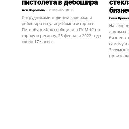
пистолета в дебошира
стекл
бизне
Ася Воронова
-
26.02.2022 10:30
Сотрудниками полиции задержали
Соня Кроне
дебошира на улице Композиторов в
На севере
Петербурге.Как сообщили в ГУ МЧС по
ломом сн
городу и региону, 25 февраля 2022 года
бизнес-тр
около 17 часов...
самому в
Злоумышл
произошло