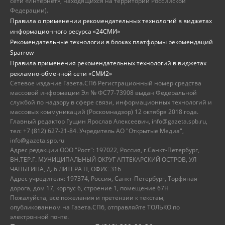
сети «Интернет», находящихся на территории Российской
Федерации).
Правила о применении рекомендательных технологий в виджетах
информационного ресурса «24СМИ»
Рекомендательные технологии в блоках платформы рекомендаций
Sparrow
Правила применения рекомендательных технологий в виджетах
рекламно-обменной сети «СМИ2»
Сетевое издание Газета.СПб Регистрационный номер средства
массовой информации Эл № ФС77-73908 выдан Федеральной
службой по надзору в сфере связи, информационных технологий и
массовых коммуникаций (Роскомнадзор) 12 октября 2018 года.
Главный редактор Гущин Ярослав Алексеевич, info@gazeta.spb.ru,
тел: +7 (812) 627-21-84. Учредитель АО "Открытые Медиа",
info@gazeta.spb.ru
Адрес редакции ООО "Рост": 197022, Россия, г.Санкт-Петербург,
ВН.ТЕР.Г. МУНИЦИПАЛЬНЫЙ ОКРУГ АПТЕКАРСКИЙ ОСТРОВ, УЛ
ЧАПЫГИНА, Д. 6 ЛИТЕРА П, ОФИС 316
Адрес учредителя: 197374, Россия, Санкт-Петербург, Торфяная
дорога, дом 17, корпус 6, строение 1, помещение 67Н
Пожалуйста, все пожелания и претензии к текстам,
опубликованном на Газета.СПб, отправляйте ТОЛЬКО по
электронной почте.