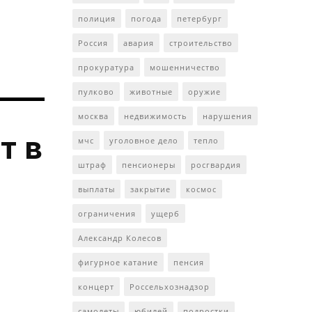
полиция
погода
петербург
Россия
авария
строительство
прокуратура
мошенничество
пулково
животные
оружие
москва
недвижимость
нарушения
т в
мчс
уголовное дело
тепло
штраф
пенсионеры
росгвардия
выплаты
закрытие
космос
ограничения
ущерб
Александр Колесов
фигурное катание
пенсия
концерт
Россельхознадзор
самолеты
юбилей
подростки