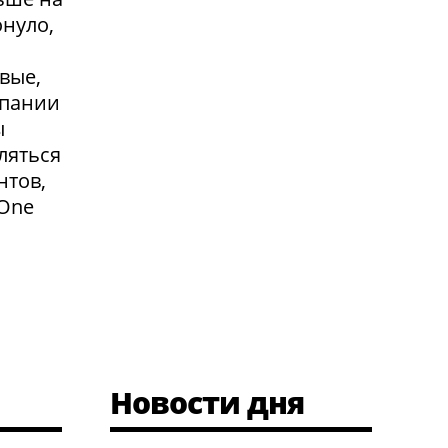
онуло,
вые,
мпании
ы
ляться
нтов,
 One
Новости дня