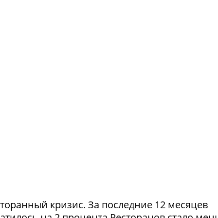
сторанный кризис. За последние 12 месяцев
атилось на 2 процента.Ресторанов стало мен