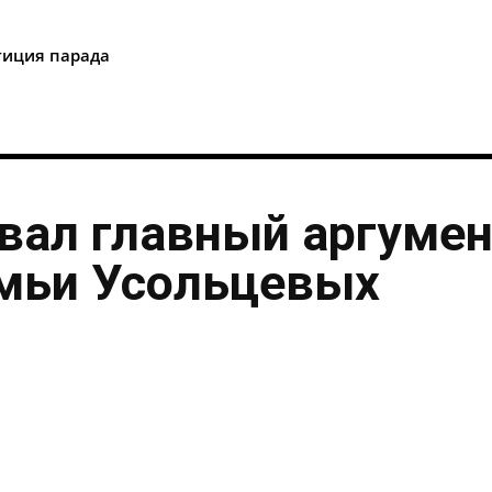
i
тиция парада
вал главный аргумен
емьи Усольцевых