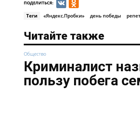
VK
Odnoklassnik
ПОДЕЛИТЬСЯ:
Теги
«Яндекс.Пробки»
день победы
репе
Читайте также
Общество
Криминалист наз
пользу побега с