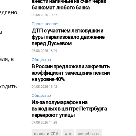
внести наличные на счет через
банкомат любого банка
едлено
06.08.2026 10:37
Происшествия
ДТП с участием легковушки и
а
фуры парализовало движение
перед Дусьевом
06.08.2026 18:29
ля, в
Общество
В России предложили закрепить
коэффициент замещения пенсии
на уровне 40%
 ходить
04.08.2026 13:42
Общество
Из-за полумарафона на
выходных в центре Петербурга
перекроют улицы
07.08.2026 14:28
новости СПб
дтп
ленобласть