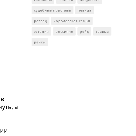
судебные приставы
певица
развод
королевская семья
эстония
россияне
рейд
травма
рейсы
 в
уть, а
сии