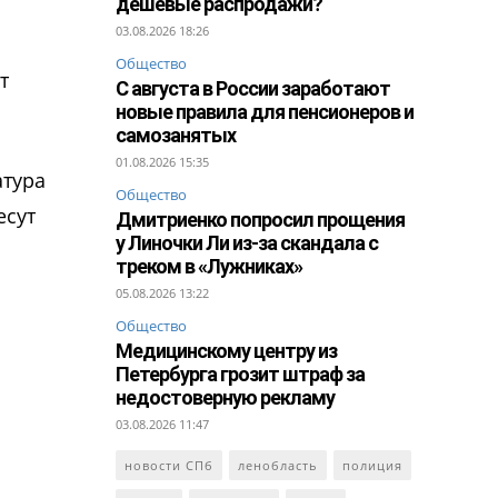
дешевые распродажи?
03.08.2026 18:26
Общество
т
С августа в России заработают
новые правила для пенсионеров и
самозанятых
01.08.2026 15:35
атура
Общество
есут
Дмитриенко попросил прощения
у Линочки Ли из-за скандала с
треком в «Лужниках»
05.08.2026 13:22
Общество
Медицинскому центру из
Петербурга грозит штраф за
недостоверную рекламу
03.08.2026 11:47
новости СПб
ленобласть
полиция