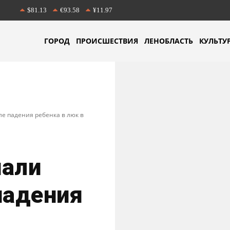
$81.13
€93.58
¥11.97
ГОРОД
ПРОИСШЕСТВИЯ
ЛЕНОБЛАСТЬ
КУЛЬТУ
ле падения ребенка в люк в
чали
падения