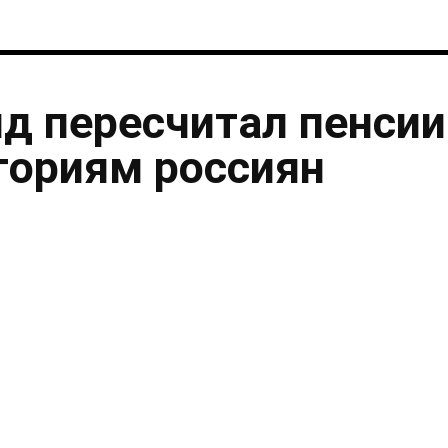
нд пересчитал пенсии
гориям россиян