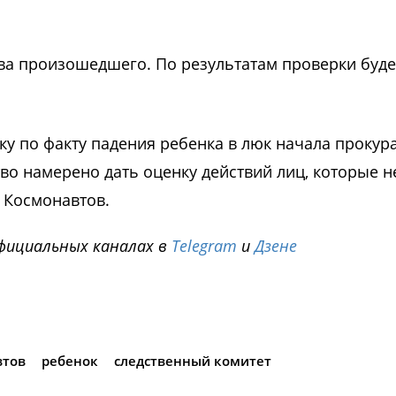
ва произошедшего. По результатам проверки буде
рку по факту падения ребенка в люк начала прокур
во намерено дать оценку действий лиц, которые н
 Космонавтов.
фициальных каналах в
Telegram
и
Дзене
i
втов
ребенок
следственный комитет