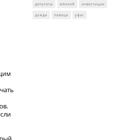
депутаты
юбилей
инвестиции
дожди
певица
уфас
ющим
учать
ов.
если
орый