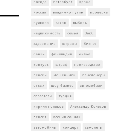
погода
петербург
кража
Россия
владимир путин
проверка
пулково
закон
выборы
недвижимость
семья
ЗакС
задержание
штрафы
бизнес
банки
финляндия
жильё
конкурс
штраф
производство
пенсии
мошенники
пенсионеры
отдых
шоу-бизнес
автомобили
спасатели
турция
кирилл поляков
Александр Колесов
пенсия
ксения собчак
автомобиль
концерт
самолеты