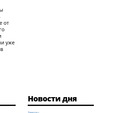
вы
ь
е от
го
и
ни уже
 в
Новости дня
Звезды