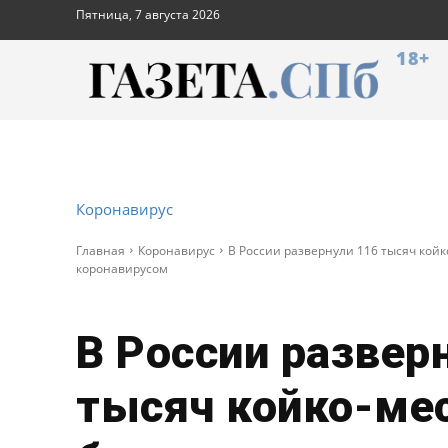
Пятница, 7 августа 2026
18+
Коронавирус
Главная
Коронавирус
В России развернули 116 тысяч койк
коронавирусом
В России развер
тысяч койко-ме