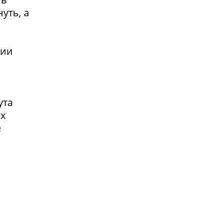
уть, а
сии
ута
ах
е