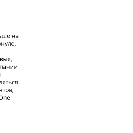
ьше на
онуло,
вые,
мпании
ы
ляться
нтов,
 One