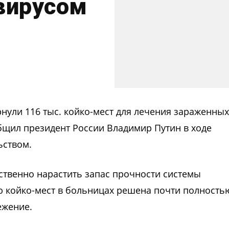
вирусом
рнули 116 тыс. койко-мест для лечения зараженных
бщил президент России Владимир Путин в ходе
ьством.
ественно нарастить запас прочности системы
 койко-мест в больницах решена почти полность
ежение.