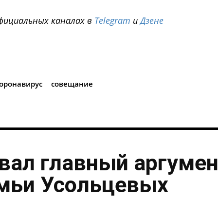
фициальных каналах в
Telegram
и
Дзене
i
оронавирус
совещание
вал главный аргумен
емьи Усольцевых