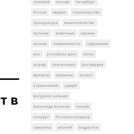
полиция
погода
петербург
Россия
авария
строительство
прокуратура
мошенничество
пулково
животные
оружие
москва
недвижимость
нарушения
мчс
уголовное дело
тепло
штраф
пенсионеры
росгвардия
выплаты
закрытие
космос
ограничения
ущерб
т в
фигурное катание
Александр Колесов
пенсия
концерт
Россельхознадзор
самолеты
юбилей
подростки