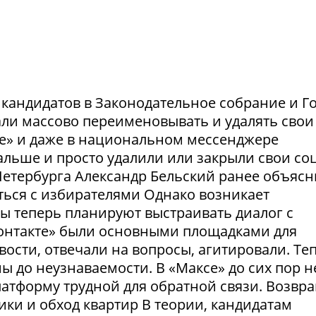
и кандидатов в Законодательное собрание и Г
ли массово переименовывать и удалять свои
те» и даже в национальном мессенджере
льше и просто удалили или закрыли свои соц
етербурга Александр Бельский ранее объясн
ться с избирателями Однако возникает
ты теперь планируют выстраивать диалог с
Контакте» были основными площадками для
ости, отвечали на вопросы, агитировали. Те
 до неузнаваемости. В «Максе» до сих пор н
латформу трудной для обратной связи. Возвр
рики и обход квартир В теории, кандидатам