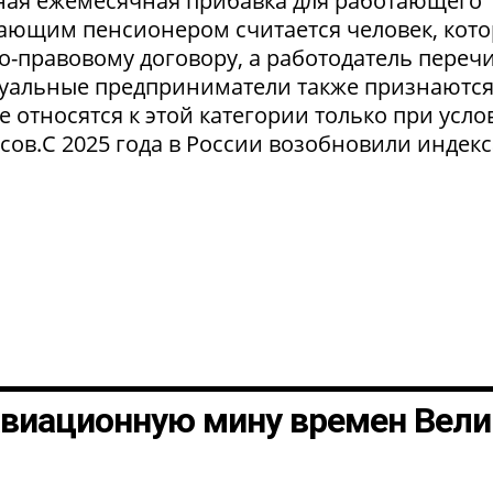
льная ежемесячная прибавка для работающего
тающим пенсионером считается человек, кот
о-правовому договору, а работодатель переч
уальные предприниматели также признаютс
относятся к этой категории только при усло
сов.С 2025 года в России возобновили индек
авиационную мину времен Вели