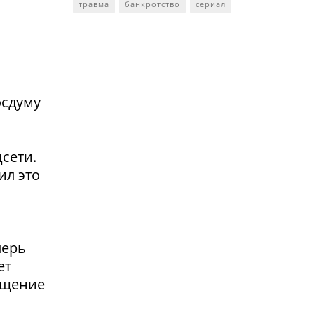
травма
банкротство
сериал
осдуму
сети.
ил это
перь
ет
ащение