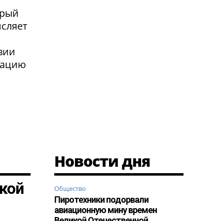
орый
исляет
я
вии
сацию
Новости дня
кой
Общество
Пиротехники подорвали
авиационную мину времен
Великой Отечественной