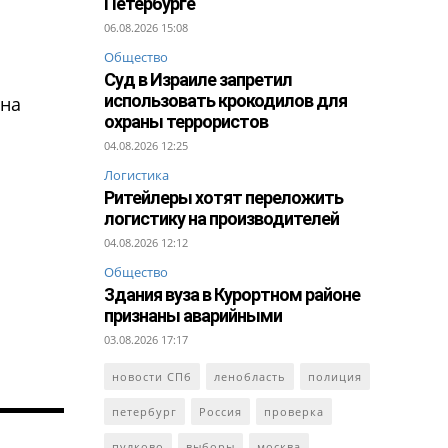
Петербурге
06.08.2026 15:08
Общество
Суд в Израиле запретил
использовать крокодилов для
Она
охраны террористов
04.08.2026 12:25
Логистика
Ритейлеры хотят переложить
логистику на производителей
04.08.2026 12:12
Общество
Здания вуза в Курортном районе
признаны аварийными
03.08.2026 17:17
новости СПб
ленобласть
полиция
петербург
Россия
проверка
пулково
выборы
москва