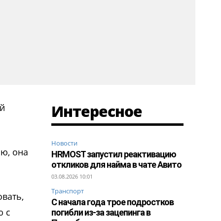
Интересное
ой
Новости
ю, она
HRMOST запустил реактивацию
откликов для найма в чате Авито
03.08.2026 10:01
Транспорт
овать,
С начала года трое подростков
ю с
погибли из-за зацепинга в