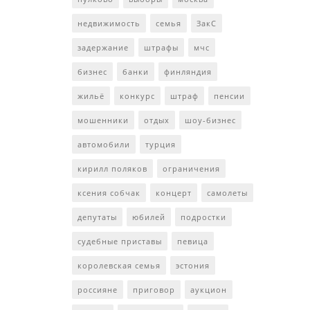
недвижимость
семья
ЗакС
задержание
штрафы
мчс
бизнес
банки
финляндия
жильё
конкурс
штраф
пенсии
мошенники
отдых
шоу-бизнес
автомобили
турция
кирилл поляков
ограничения
ксения собчак
концерт
самолеты
депутаты
юбилей
подростки
судебные приставы
певица
королевская семья
эстония
россияне
приговор
аукцион