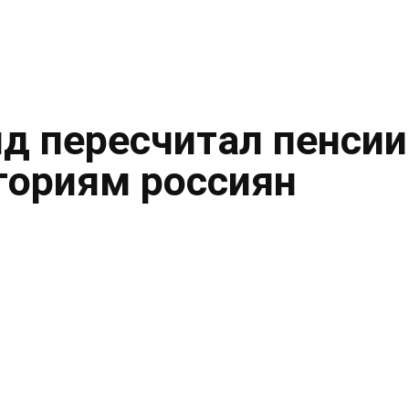
нд пересчитал пенсии
гориям россиян