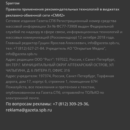
Sparrow
Правила применения рекомендательных технологий в виджетах
рекламно-обменной сети «СМИ2»
Сетевое издание Газета.СПб Регистрационный номер средства
массовой информации Эл № ФС77-73908 выдан Федеральной
службой по надзору в сфере связи, информационных технологий и
массовых коммуникаций (Роскомнадзор) 12 октября 2018 года.
Главный редактор Гущин Ярослав Алексеевич, info@gazeta.spb.ru,
тел: +7 (812) 627-21-84. Учредитель АО "Открытые Медиа",
info@gazeta.spb.ru
Адрес редакции ООО "Рост": 197022, Россия, г.Санкт-Петербург,
ВН.ТЕР.Г. МУНИЦИПАЛЬНЫЙ ОКРУГ АПТЕКАРСКИЙ ОСТРОВ, УЛ
ЧАПЫГИНА, Д. 6 ЛИТЕРА П, ОФИС 316
Адрес учредителя: 197374, Россия, Санкт-Петербург, Торфяная
дорога, дом 17, корпус 6, строение 1, помещение 67Н
Пожалуйста, все пожелания и претензии к текстам,
опубликованном на Газета.СПб, отправляйте ТОЛЬКО по
электронной почте.
По вопросам рекламы: +7 (812) 309-29-36,
reklama@gazeta.spb.ru