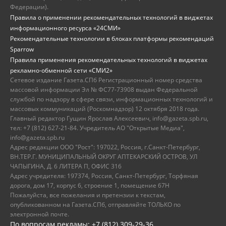
Федерации).
Правила о применении рекомендательных технологий в виджетах
информационного ресурса «24СМИ»
Рекомендательные технологии в блоках платформы рекомендаций
Sparrow
Правила применения рекомендательных технологий в виджетах
рекламно-обменной сети «СМИ2»
Сетевое издание Газета.СПб Регистрационный номер средства
массовой информации Эл № ФС77-73908 выдан Федеральной
службой по надзору в сфере связи, информационных технологий и
массовых коммуникаций (Роскомнадзор) 12 октября 2018 года.
Главный редактор Гущин Ярослав Алексеевич, info@gazeta.spb.ru,
тел: +7 (812) 627-21-84. Учредитель АО "Открытые Медиа",
info@gazeta.spb.ru
Адрес редакции ООО "Рост": 197022, Россия, г.Санкт-Петербург,
ВН.ТЕР.Г. МУНИЦИПАЛЬНЫЙ ОКРУГ АПТЕКАРСКИЙ ОСТРОВ, УЛ
ЧАПЫГИНА, Д. 6 ЛИТЕРА П, ОФИС 316
Адрес учредителя: 197374, Россия, Санкт-Петербург, Торфяная
дорога, дом 17, корпус 6, строение 1, помещение 67Н
Пожалуйста, все пожелания и претензии к текстам,
опубликованном на Газета.СПб, отправляйте ТОЛЬКО по
электронной почте.
По вопросам рекламы: +7 (812) 309-29-36,