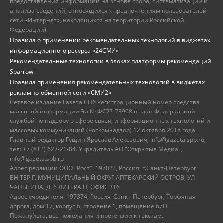
предоставления информации на основе сбора, систематизации и
анализа сведений, относящихся к предпочтениям пользователей
сети «Интернет», находящихся на территории Российской
Федерации).
Правила о применении рекомендательных технологий в виджетах
информационного ресурса «24СМИ»
Рекомендательные технологии в блоках платформы рекомендаций
Sparrow
Правила применения рекомендательных технологий в виджетах
рекламно-обменной сети «СМИ2»
Сетевое издание Газета.СПб Регистрационный номер средства
массовой информации Эл № ФС77-73908 выдан Федеральной
службой по надзору в сфере связи, информационных технологий и
массовых коммуникаций (Роскомнадзор) 12 октября 2018 года.
Главный редактор Гущин Ярослав Алексеевич, info@gazeta.spb.ru,
тел: +7 (812) 627-21-84. Учредитель АО "Открытые Медиа",
info@gazeta.spb.ru
Адрес редакции ООО "Рост": 197022, Россия, г.Санкт-Петербург,
ВН.ТЕР.Г. МУНИЦИПАЛЬНЫЙ ОКРУГ АПТЕКАРСКИЙ ОСТРОВ, УЛ
ЧАПЫГИНА, Д. 6 ЛИТЕРА П, ОФИС 316
Адрес учредителя: 197374, Россия, Санкт-Петербург, Торфяная
дорога, дом 17, корпус 6, строение 1, помещение 67Н
Пожалуйста, все пожелания и претензии к текстам,