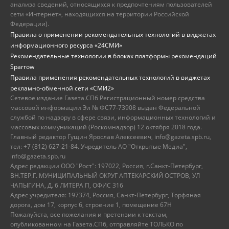
анализа сведений, относящихся к предпочтениям пользователей
сети «Интернет», находящихся на территории Российской
Федерации).
Правила о применении рекомендательных технологий в виджетах
информационного ресурса «24СМИ»
Рекомендательные технологии в блоках платформы рекомендаций
Sparrow
Правила применения рекомендательных технологий в виджетах
рекламно-обменной сети «СМИ2»
Сетевое издание Газета.СПб Регистрационный номер средства
массовой информации Эл № ФС77-73908 выдан Федеральной
службой по надзору в сфере связи, информационных технологий и
массовых коммуникаций (Роскомнадзор) 12 октября 2018 года.
Главный редактор Гущин Ярослав Алексеевич, info@gazeta.spb.ru,
тел: +7 (812) 627-21-84. Учредитель АО "Открытые Медиа",
info@gazeta.spb.ru
Адрес редакции ООО "Рост": 197022, Россия, г.Санкт-Петербург,
ВН.ТЕР.Г. МУНИЦИПАЛЬНЫЙ ОКРУГ АПТЕКАРСКИЙ ОСТРОВ, УЛ
ЧАПЫГИНА, Д. 6 ЛИТЕРА П, ОФИС 316
Адрес учредителя: 197374, Россия, Санкт-Петербург, Торфяная
дорога, дом 17, корпус 6, строение 1, помещение 67Н
Пожалуйста, все пожелания и претензии к текстам,
опубликованном на Газета.СПб, отправляйте ТОЛЬКО по