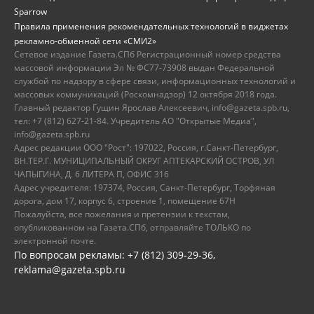
Sparrow
Правила применения рекомендательных технологий в виджетах
рекламно-обменной сети «СМИ2»
Сетевое издание Газета.СПб Регистрационный номер средства
массовой информации Эл № ФС77-73908 выдан Федеральной
службой по надзору в сфере связи, информационных технологий и
массовых коммуникаций (Роскомнадзор) 12 октября 2018 года.
Главный редактор Гущин Ярослав Алексеевич, info@gazeta.spb.ru,
тел: +7 (812) 627-21-84. Учредитель АО "Открытые Медиа",
info@gazeta.spb.ru
Адрес редакции ООО "Рост": 197022, Россия, г.Санкт-Петербург,
ВН.ТЕР.Г. МУНИЦИПАЛЬНЫЙ ОКРУГ АПТЕКАРСКИЙ ОСТРОВ, УЛ
ЧАПЫГИНА, Д. 6 ЛИТЕРА П, ОФИС 316
Адрес учредителя: 197374, Россия, Санкт-Петербург, Торфяная
дорога, дом 17, корпус 6, строение 1, помещение 67Н
Пожалуйста, все пожелания и претензии к текстам,
опубликованном на Газета.СПб, отправляйте ТОЛЬКО по
электронной почте.
По вопросам рекламы: +7 (812) 309-29-36,
reklama@gazeta.spb.ru