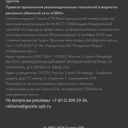
Sparrow
Правила применения рекомендательных технологий в виджетах
рекламно-обменной сети «СМИ2»
Сетевое издание Газета.СПб Регистрационный номер средства
массовой информации Эл № ФС77-73908 выдан Федеральной
службой по надзору в сфере связи, информационных технологий и
массовых коммуникаций (Роскомнадзор) 12 октября 2018 года.
Главный редактор Гущин Ярослав Алексеевич, info@gazeta.spb.ru,
тел: +7 (812) 627-21-84. Учредитель АО "Открытые Медиа",
info@gazeta.spb.ru
Адрес редакции ООО "Рост": 197022, Россия, г.Санкт-Петербург,
ВН.ТЕР.Г. МУНИЦИПАЛЬНЫЙ ОКРУГ АПТЕКАРСКИЙ ОСТРОВ, УЛ
ЧАПЫГИНА, Д. 6 ЛИТЕРА П, ОФИС 316
Адрес учредителя: 197374, Россия, Санкт-Петербург, Торфяная
дорога, дом 17, корпус 6, строение 1, помещение 67Н
Пожалуйста, все пожелания и претензии к текстам,
опубликованном на Газета.СПб, отправляйте ТОЛЬКО по
электронной почте.
По вопросам рекламы: +7 (812) 309-29-36,
reklama@gazeta.spb.ru
© 2007-2025 Gazeta.SPb