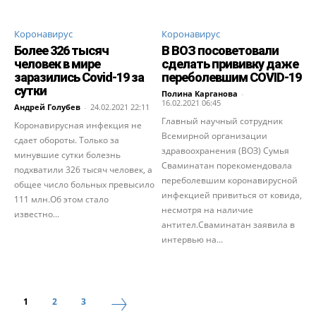
Коронавирус
Коронавирус
Более 326 тысяч
В ВОЗ посоветовали
человек в мире
сделать прививку даже
заразились Covid-19 за
переболевшим COVID-19
сутки
Полина Карганова
-
16.02.2021 06:45
Андрей Голубев
-
24.02.2021 22:11
Главный научный сотрудник
Коронавирусная инфекция не
Всемирной организации
сдает обороты. Только за
здравоохранения (ВОЗ) Сумья
минувшие сутки болезнь
Сваминатан порекомендовала
подхватили 326 тысяч человек, а
переболевшим коронавирусной
общее число больных превысило
инфекцией привиться от ковида,
111 млн.Об этом стало
несмотря на наличие
известно...
антител.Сваминатан заявила в
интервью на...
1
2
3