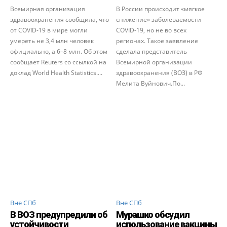
Всемирная организация
В России происходит «мягкое
здравоохранения сообщила, что
снижение» заболеваемости
от COVID-19 в мире могли
COVID-19, но не во всех
умереть не 3,4 млн человек
регионах. Такое заявление
официально, а 6–8 млн. Об этом
сделала представитель
сообщает Reuters со ссылкой на
Всемирной организации
доклад World Health Statistics....
здравоохранения (ВОЗ) в РФ
Мелита Вуйнович.По...
Вне СПб
Вне СПб
В ВОЗ предупредили об
Мурашко обсудил
устойчивости
использование вакцины