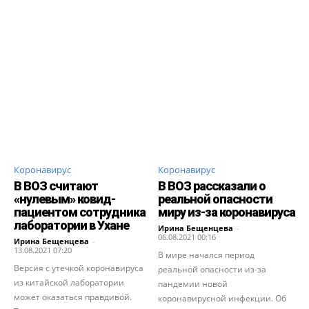
Коронавирус
Коронавирус
В ВОЗ считают
В ВОЗ рассказали о
«нулевым» ковид-
реальной опасности
пациентом сотрудника
миру из-за коронавируса
лаборатории в Ухане
Ирина Бещенцева
-
06.08.2021 00:16
Ирина Бещенцева
-
13.08.2021 07:20
В мире начался период
Версия с утечкой коронавируса
реальной опасности из-за
из китайской лаборатории
пандемии новой
может оказаться правдивой.
коронавирусной инфекции. Об