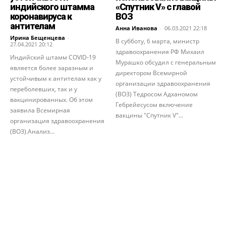
индийского штамма
«Спутник V» с главой
коронавируса к
ВОЗ
антителам
Анна Иванова
-
06.03.2021 22:18
Ирина Бещенцева
-
В субботу, 6 марта, министр
27.04.2021 20:12
здравоохранения РФ Михаил
Индийский штамм COVID-19
Мурашко обсудил с генеральным
является более заразным и
директором Всемирной
устойчивым к антителам как у
организации здравоохранения
переболевших, так и у
(ВОЗ) Тедросом Адханомом
вакцинированных. Об этом
Гебрейесусом включение
заявила Всемирная
вакцины "Спутник V"...
организация здравоохранения
(ВОЗ).Анализ...