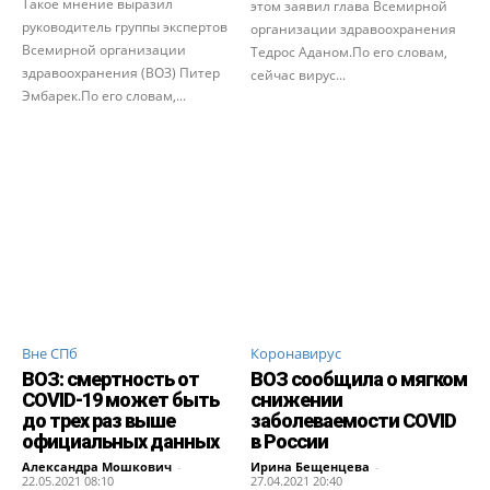
Такое мнение выразил
этом заявил глава Всемирной
руководитель группы экспертов
организации здравоохранения
Всемирной организации
Тедрос Аданом.По его словам,
здравоохранения (ВОЗ) Питер
сейчас вирус...
Эмбарек.По его словам,...
Вне СПб
Коронавирус
ВОЗ: смертность от
ВОЗ сообщила о мягком
COVID-19 может быть
снижении
до трех раз выше
заболеваемости COVID
официальных данных
в России
Александра Мошкович
-
Ирина Бещенцева
-
22.05.2021 08:10
27.04.2021 20:40