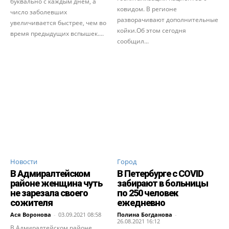
буквально с каждым днем, а
ковидом. В регионе
число заболевших
разворачивают дополнительные
увеличивается быстрее, чем во
койки.Об этом сегодня
время предыдущих вспышек....
сообщил...
Новости
Город
В Адмиралтейском
В Петербурге с COVID
районе женщина чуть
забирают в больницы
не зарезала своего
по 250 человек
сожителя
ежедневно
Ася Воронова
-
03.09.2021 08:58
Полина Богданова
-
26.08.2021 16:12
В Адмиралтейском районе