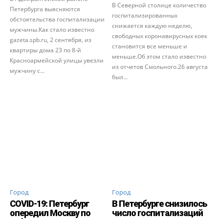
В Северной столице количество
Петербурга выясняются
госпитализированных
обстоятельства госпитализации
снижается каждую неделю,
мужчины.Как стало известно
свободных коронавирусных коек
gazeta.spb.ru, 2 сентября, из
становится все меньше и
квартиры дома 23 по 8-й
меньше.Об этом стало известно
Красноармейской улицы увезли
из отчетов Смольного.26 августа
мужчину с...
был...
Город
Город
СOVID-19: Петербург
В Петербурге снизилось
опередил Москву по
число госпитализаций