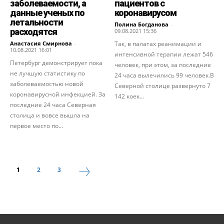
заболеваемости, а
пациентов с
данные ученых по
коронавирусом
летальности
Полина Богданова
-
расходятся
09.08.2021 15:36
Анастасия Смирнова
-
Так, в палатах реанимации и
10.08.2021 16:01
интенсивной терапии лежат 546
Петербург демонстрирует пока
человек, при этом, за последние
не лучшую статистику по
24 часа вылечились 99 человек.В
заболеваемостью новой
Северной столице развернуто 7
коронавирусной инфекцией. За
142 коек...
последние 24 часа Северная
столица и вовсе вышла на
первое место по...
1
2
3