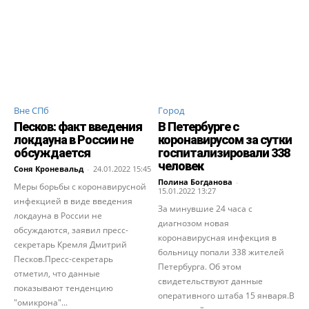
Вне СПб
Город
Песков: факт введения
В Петербурге с
локдауна в России не
коронавирусом за сутки
обсуждается
госпитализировали 338
человек
Соня Кроневальд
-
24.01.2022 15:45
Полина Богданова
-
Меры борьбы с коронавирусной
15.01.2022 13:27
инфекцией в виде введения
За минувшие 24 часа с
локдауна в России не
диагнозом новая
обсуждаются, заявил пресс-
коронавирусная инфекция в
секретарь Кремля Дмитрий
больницу попали 338 жителей
Песков.Пресс-секретарь
Петербурга. Об этом
отметил, что данные
свидетельствуют данные
показывают тенденцию
оперативного штаба 15 января.В
"омикрона"...