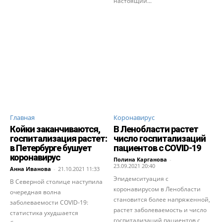
настоящий...
Главная
Коронавирус
Койки заканчиваются,
В Ленобласти растет
госпитализация растет:
число госпитализаций
в Петербурге бушует
пациентов с COVID-19
коронавирус
Полина Карганова
-
23.09.2021 20:40
Анна Иванова
-
21.10.2021 11:33
Эпидемситуация с
В Северной столице наступила
коронавирусом в Ленобласти
очередная волна
становится более напряженной,
заболеваемости COVID-19:
растет заболеваемость и число
статистика ухудшается
госпитализаций пациентов с