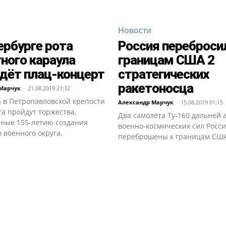
Новости
ербурге рота
Россия переброси
ного караула
границам США 2
дёт плац-концерт
стратегических
ракетоносца
Марчук
-
21.08.2019 21:32
а в Петропавловской крепости
Александр Марчук
-
15.08.2019 01:15
а пройдут торжества,
Два самолёта Ту-160 дальней
ные 155-летию создания
военно-космических сил Росс
 военного округа.
переброшены к границам США