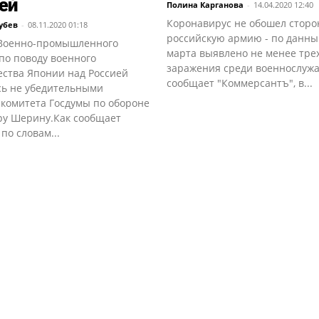
ей
Полина Карганова
-
14.04.2020 12:40
Коронавирус не обошел сторо
убев
-
08.11.2020 01:18
российскую армию - по данны
Военно-промышленного
марта выявлено не менее тре
по поводу военного
заражения среди военнослуж
ства Японии над Россией
сообщает "Коммерсантъ", в...
сь не убедительными
 комитета Госдумы по обороне
ру Шерину.Как сообщает
 по словам...