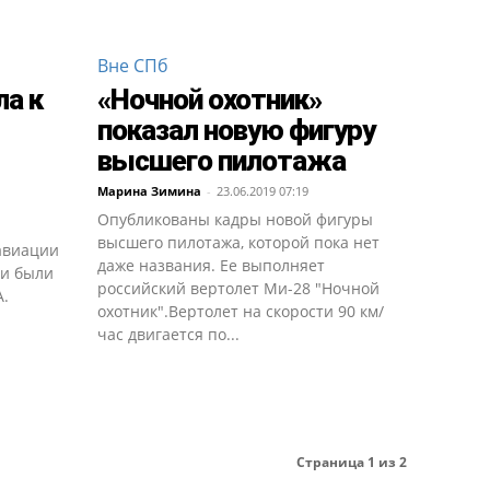
Вне СПб
ла к
«Ночной охотник»
показал новую фигуру
высшего пилотажа
Марина Зимина
-
23.06.2019 07:19
Опубликованы кадры новой фигуры
высшего пилотажа, которой пока нет
 авиации
даже названия. Ее выполняет
ии были
российский вертолет Ми-28 "Ночной
.
охотник".Вертолет на скорости 90 км/
час двигается по...
Страница 1 из 2