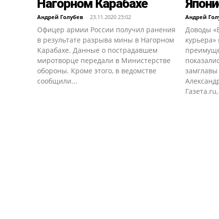
Нагорном Карабахе
Япони
Андрей Голубев
-
23.11.2020 23:02
Андрей Гол
Офицер армии России получил ранения
Доводы «
в результате разрыва мины в Нагорном
курьера» 
Карабахе. Данные о пострадавшем
преимуще
миротворце передали в Министерстве
показали
обороны. Кроме этого, в ведомстве
замглавы
сообщили...
Александ
Газета.ru,