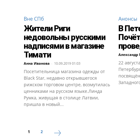
Вне СПб
Анонсы
Жители Риги
В Пет
недовольны русскими
Почёт
надписями в магазине
прове
Тимати
Александр 
22 август
Анна Иванова
-
10.09.2019 01:03
Петербург
Посетительница магазина одежды от
посвящён
Black Star, недавно открывшегося
Западного
рижском торговом центре, возмутилась
ценниками на русском языке.Линда
Румка, живущая в столице Латвии,
пришла в новый...
1
2