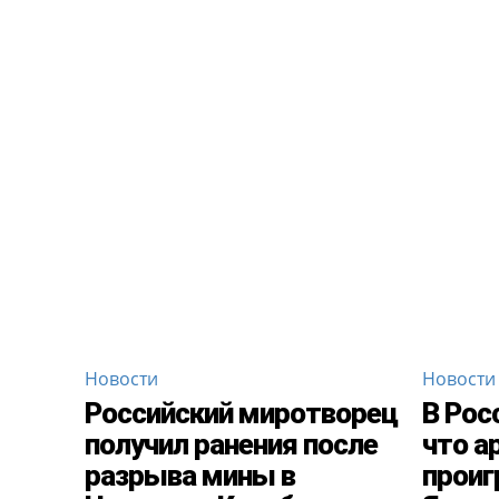
Новости
Новости
Российский миротворец
В Рос
получил ранения после
что а
разрыва мины в
проиг